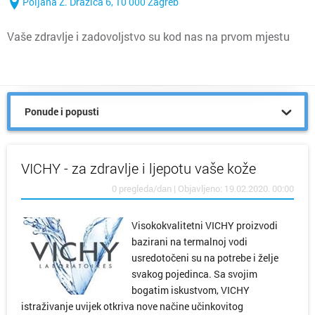
Poljana Z. Dražića 6, 10 000 Zagreb
Vaše zdravlje i zadovoljstvo su kod nas na prvom mjestu
Ponude i popusti
VICHY - za zdravlje i ljepotu vaše kože
0 pregleda/dan | Objavljeno: 19.02.2020. 00:00
Visokokvalitetni VICHY proizvodi
bazirani na termalnoj vodi
usredotočeni su na potrebe i želje
svakog pojedinca. Sa svojim
bogatim iskustvom, VICHY
istraživanje uvijek otkriva nove načine učinkovitog