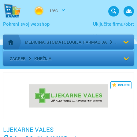
19°C
Pokreni svoj webshop
Uključite firmu/obrt
MEDICINA, STOMATOLOGIJA, FARMACIJA
Početna stranica
ZAGREB
KNEŽIJA
OCIJENI
LJEKARNE VALES