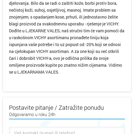
djelovanja. Bilo da se radi o zaštiti kože, borbi protiv bora,
nečistoj koži, suhoj, osjetljivoj, masnoj. Imate problem sa
znojenjem, s opadanjem kose, prhuti, ili jednostavno želite
blagi proizvod za svakodnevnu uporabu - rješenje je VICHY.
Dođite u LJEKARNE VALES, naš stručni tim će vam pomoći da
u raskošnom VICHY asortimanu pronađete liniju koja
ispunjava vaše potrebe i to uz popust od -20% koji se odnosi
na cjelokupan VICHY asortiman. A za one koji su već otkrili
čari i dobrobit VICHY-a, ovo je odlična prilika da svoje
omiljene proizvode kupite po znatno nižim cijenama. Vidimo
se u LJEKARNAMA VALES.
Postavite pitanje / Zatražite ponudu
Odgovaramo u roku 24h