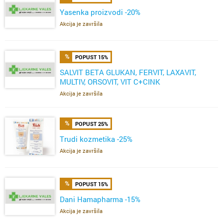
Yasenka proizvodi -20%
Akcija je završila
POPUST 15%
SALVIT BETA GLUKAN, FERVIT, LAXAVIT,
MULTIV, ORSOVIT, VIT C+CINK
ŽELE,FERVIT,OMEGA
Akcija je završila
POPUST 25%
Trudi kozmetika -25%
Akcija je završila
POPUST 15%
Dani Hamapharma -15%
Akcija je završila