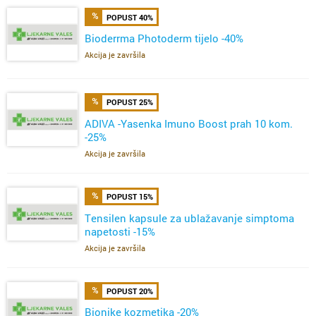
POPUST 40%
Bioderrma Photoderm tijelo -40%
Akcija je završila
POPUST 25%
ADIVA -Yasenka Imuno Boost prah 10 kom.
-25%
Akcija je završila
POPUST 15%
Tensilen kapsule za ublažavanje simptoma
napetosti -15%
Akcija je završila
POPUST 20%
Bionike kozmetika -20%