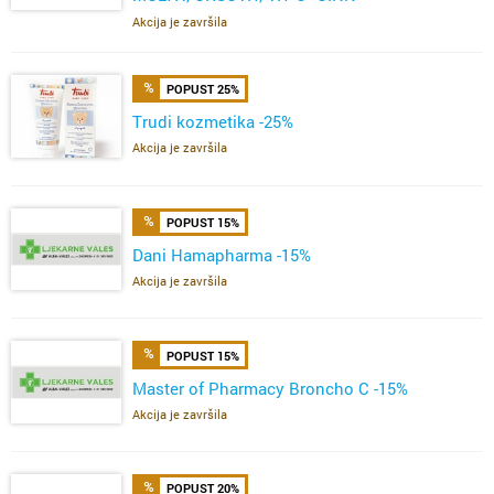
ŽELE,FERVIT,OMEGA
Akcija je završila
POPUST 25%
Trudi kozmetika -25%
Akcija je završila
POPUST 15%
Dani Hamapharma -15%
Akcija je završila
POPUST 15%
Master of Pharmacy Broncho C -15%
Akcija je završila
POPUST 20%