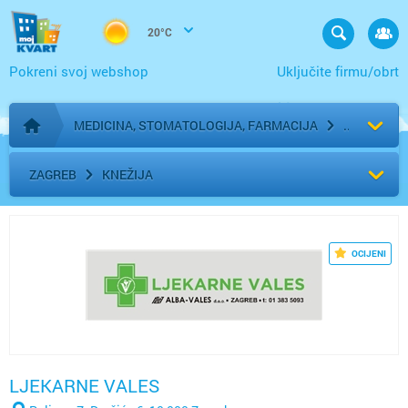
20°C
Pokreni svoj webshop
Uključite firmu/obrt
MEDICINA, STOMATOLOGIJA, FARMACIJA
Početna stranica
ZAGREB
KNEŽIJA
OCIJENI
LJEKARNE VALES