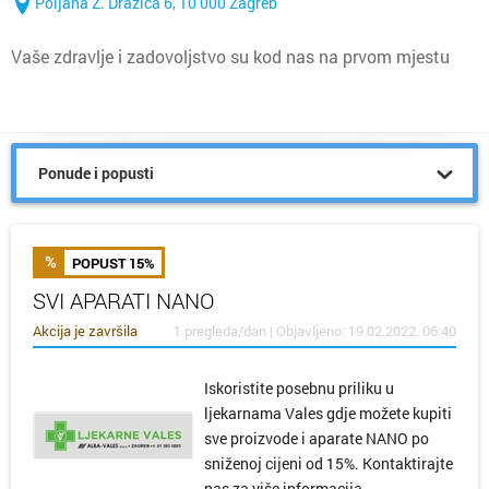
Poljana Z. Dražića 6, 10 000 Zagreb
Vaše zdravlje i zadovoljstvo su kod nas na prvom mjestu
Ponude i popusti
POPUST 15%
SVI APARATI NANO
Akcija je završila
1 pregleda/dan | Objavljeno: 19.02.2022. 06:40
Iskoristite posebnu priliku u
ljekarnama Vales gdje možete kupiti
sve proizvode i aparate NANO po
sniženoj cijeni od 15%. Kontaktirajte
nas za više informacija.