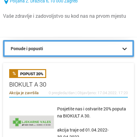
Poljana Z. Dražića 6, 10 000 Zagreb
Vaše zdravlje i zadovoljstvo su kod nas na prvom mjestu
Ponude i popusti
POPUST 20%
BIOKULT A 30
Akcija je završila
0 pregleda/dan | Objavljeno: 17.04.2022. 17:20
Posjetite nas i ostvarite 20% poputa
na BIOKULT A 30.
akcija traje od 01.04.2022-
30.04.2022.