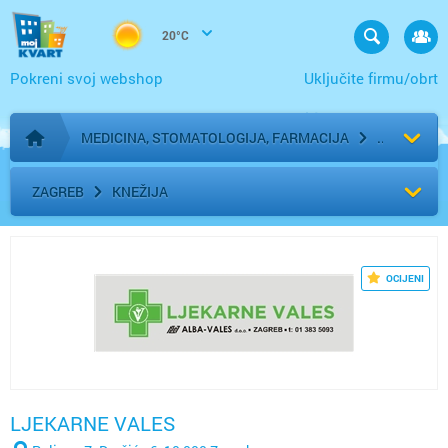
20°C
Pokreni svoj webshop
Uključite firmu/obrt
MEDICINA, STOMATOLOGIJA, FARMACIJA
Početna stranica
ZAGREB
KNEŽIJA
OCIJENI
LJEKARNE VALES