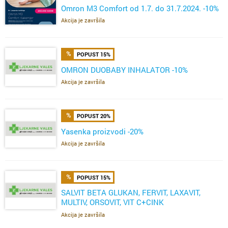
Omron M3 Comfort od 1.7. do 31.7.2024. -10%
Akcija je završila
POPUST 15%
OMRON DUOBABY INHALATOR -10%
Akcija je završila
POPUST 20%
Yasenka proizvodi -20%
Akcija je završila
POPUST 15%
SALVIT BETA GLUKAN, FERVIT, LAXAVIT,
MULTIV, ORSOVIT, VIT C+CINK
ŽELE,FERVIT,OMEGA
Akcija je završila