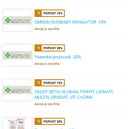
POPUST 15%
OMRON DUOBABY INHALATOR -10%
Akcija je završila
POPUST 20%
Yasenka proizvodi -20%
Akcija je završila
POPUST 15%
SALVIT BETA GLUKAN, FERVIT, LAXAVIT,
MULTIV, ORSOVIT, VIT C+CINK
ŽELE,FERVIT,OMEGA
Akcija je završila
POPUST 25%