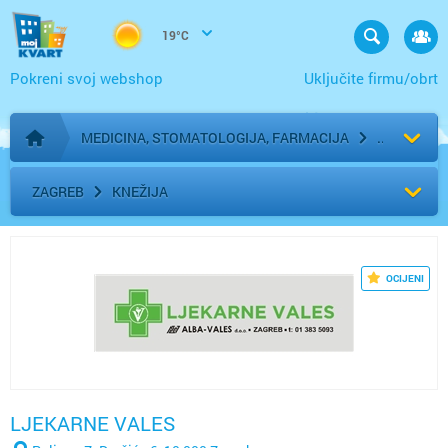
19°C
Pokreni svoj webshop
Uključite firmu/obrt
MEDICINA, STOMATOLOGIJA, FARMACIJA
Početna stranica
ZAGREB
KNEŽIJA
OCIJENI
LJEKARNE VALES