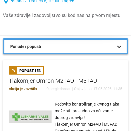
Poljana Z. Dražića 6, 10 000 Zagreb
Vaše zdravlje i zadovoljstvo su kod nas na prvom mjestu
Ponude i popusti
POPUST 15%
Tlakomjer Omron M2+AD i M3+AD
Akcija je završila
0 pregleda/dan | Objavljeno: 17.05.2026. 11:35
Redovito kontroliranje krvnog tlaka
može biti presudno za očuvanje
dobrog zrdavlja!
Tlakomjer Omron M2+AD i M3+AD
Comfort na popustu su od 15% do