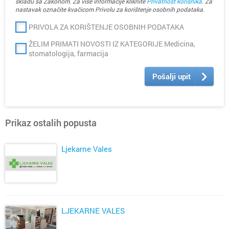
skladu sa Zakonom. Za više informacije kliknite
Privatnost korisnika
. Za
nastavak označite kvačicom Privolu za korištenje osobnih podataka.
PRIVOLA ZA KORIŠTENJE OSOBNIH PODATAKA
ŽELIM PRIMATI NOVOSTI IZ KATEGORIJE Medicina,
stomatologija, farmacija
Pošalji upit
Prikaz ostalih popusta
Ljekarne Vales
LJEKARNE VALES