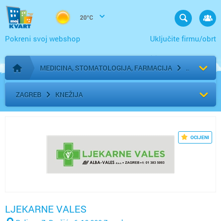
20°C
Pokreni svoj webshop
Uključite firmu/obrt
MEDICINA, STOMATOLOGIJA, FARMACIJA
Početna stranica
ZAGREB
KNEŽIJA
OCIJENI
LJEKARNE VALES