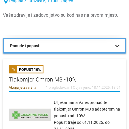
Poljana Z. Dražića 6, 10 000 Zagreb
Vaše zdravlje i zadovoljstvo su kod nas na prvom mjestu
Ponude i popusti
POPUST 10%
Tlakomjer Omron M3 -10%
Akcija je završila
1 pregleda/dan | Objavljeno: 18.11.2025. 18:54
U ljekarnama Vales pronađite
tlakomjer Omron M3 s adapterom na
popustu od -10%!
Popust traje od 01.11.2025. do
24.11.2025.