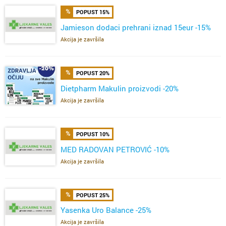
POPUST 15%
Jamieson dodaci prehrani iznad 15eur -15%
Akcija je završila
POPUST 20%
Dietpharm Makulin proizvodi -20%
Akcija je završila
POPUST 10%
MED RADOVAN PETROVIĆ -10%
Akcija je završila
POPUST 25%
Yasenka Uro Balance -25%
Akcija je završila