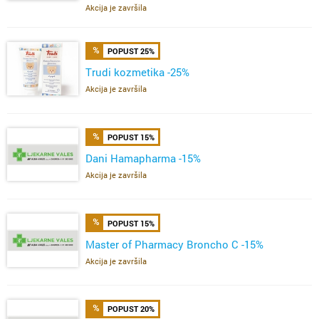
ŽELE,FERVIT,OMEGA
Akcija je završila
POPUST 25%
Trudi kozmetika -25%
Akcija je završila
POPUST 15%
Dani Hamapharma -15%
Akcija je završila
POPUST 15%
Master of Pharmacy Broncho C -15%
Akcija je završila
POPUST 20%