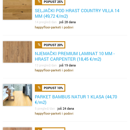
POPUST 25%
SELJAČKI POD HRAST COUNTRY VILLA 14
MM (49,72 €/m2)
14 pregled/dan
još 28 dana
happyfloor-parketi i podovi
POPUST 20%
NJEMAČKI PREMIUM LAMINAT 10 MM -
HRAST CARPENTER (18,45 €/m2)
13 pregled/dan
još 19 dana
happyfloor-parketi i podovi
POPUST 10%
PARKET BAMBUS NATUR 1 KLASA (44,70
€/m2)
5 pregled/dan
još 24 dana
happyfloor-parketi i podovi