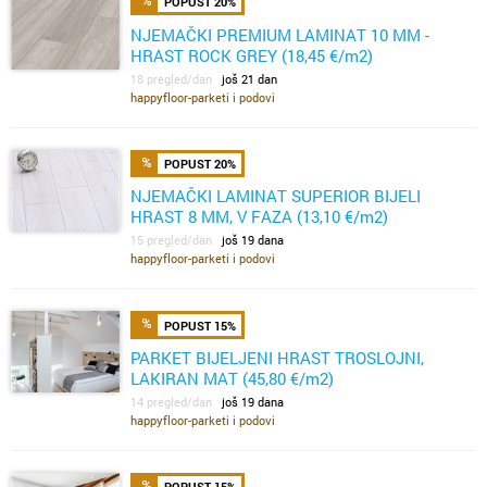
POPUST 20%
NJEMAČKI PREMIUM LAMINAT 10 MM -
HRAST ROCK GREY (18,45 €/m2)
18 pregled/dan
još 21 dan
happyfloor-parketi i podovi
POPUST 20%
NJEMAČKI LAMINAT SUPERIOR BIJELI
HRAST 8 MM, V FAZA (13,10 €/m2)
15 pregled/dan
još 19 dana
happyfloor-parketi i podovi
POPUST 15%
PARKET BIJELJENI HRAST TROSLOJNI,
LAKIRAN MAT (45,80 €/m2)
14 pregled/dan
još 19 dana
happyfloor-parketi i podovi
POPUST 15%