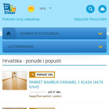
19°C
Pokreni svoj webshop
Uključite firmu/obrt
ODABERITE KATEGORIJU
Početna stranica
JASTREBARSKO
Hrvatska - ponude i popusti
POPUST 10%
PARKET BAMBUS CARAMEL 1 KLASA (44,70
€/m2)
2 pregled/dan
još 21 dan
happyfloor-parketi i podovi