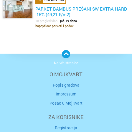
PARKET BAMBUS PREŠANI SW EXTRA HARD
-15% (49,21 €/m2)
18 pregled/dan
još 19 dana
happyfloor-parketi i podovi
Na vrh stranice
O MOJKVART
Popis gradova
Impressum
Posao u MojKvart
ZA KORISNIKE
Registracija