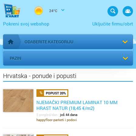
24°C
Pokreni svoj webshop
Uključite firmu/obrt
ODABERITE KATEGORIJU
Početna stranica
PAZIN
Hrvatska - ponude i popusti
POPUST 20%
NJEMAČKI PREMIUM LAMINAT 10 MM
HRAST NATUR (18,45 €/m2)
5 pregled/dan
još 44 dana
happyfloor-parketi i podovi