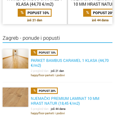
KLASA (44,70 €/m2)
10 MM HRAST NATUR 
€/m2)
POPUST 10%
POPUST 20%
još 21 dan
još 44 dana
Zagreb - ponude i popusti
POPUST 10%
PARKET BAMBUS CARAMEL 1 KLASA (44,70
€/m2)
2 pregled/dan
još 21 dan
happyfloor-parketi i podovi
POPUST 20%
NJEMAČKI PREMIUM LAMINAT 10 MM
HRAST NATUR (18,45 €/m2)
5 pregled/dan
još 44 dana
happyfloor-parketi i podovi