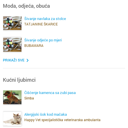
Moda, odjeća, obuća
Šivanje navlaka za stolce
TATJANINE ŠKARICE
Šivanje odjeće po mjeri
BUBAMARA
PRIKAŽI SVE
Kućni ljubimci
Čišćenje kamenca sa zubi pasa
Simba
Alergijski šok kod mačaka
Happy Vet specijalistička veterinarska ambulanta