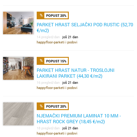
POPUST 20%
PARKET HRAST SELJAČKI POD RUSTIC (52,70
€/m2)
14 pregled/dan
još 21 dan
happyfloor-parketi i podovi
POPUST 15%
PARKET HRAST NATUR - TROSLOJNI
LAKIRANI PARKET (44,30 €/m2)
16 pregled/dan
još 21 dan
happyfloor-parketi i podovi
POPUST 20%
NJEMAČKI PREMIUM LAMINAT 10 MM -
HRAST ROCK GREY (18,45 €/m2)
18 pregled/dan
još 21 dan
happyfloor-parketi i podovi