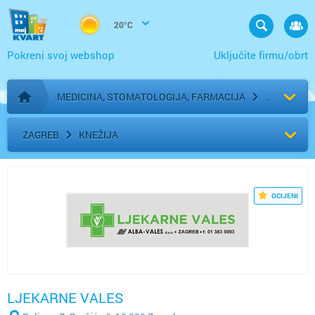
20°C
Pokreni svoj webshop
Uključite firmu/obrt
MEDICINA, STOMATOLOGIJA, FARMACIJA
Početna stranica
ZAGREB
KNEŽIJA
OCIJENI
LJEKARNE VALES