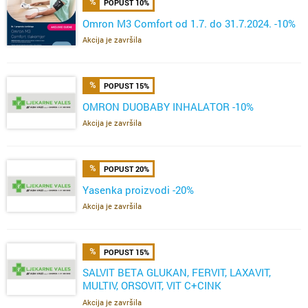
POPUST 10%
Omron M3 Comfort od 1.7. do 31.7.2024. -10%
Akcija je završila
POPUST 15%
OMRON DUOBABY INHALATOR -10%
Akcija je završila
POPUST 20%
Yasenka proizvodi -20%
Akcija je završila
POPUST 15%
SALVIT BETA GLUKAN, FERVIT, LAXAVIT,
MULTIV, ORSOVIT, VIT C+CINK
ŽELE,FERVIT,OMEGA
Akcija je završila