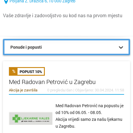
Poljana Z. Dražića 6, 10 000 Zagreb
Vaše zdravlje i zadovoljstvo su kod nas na prvom mjestu
Ponude i popusti
POPUST 10%
Med Radovan Petrović u Zagrebu
Akcija je završila
0 pregleda/dan | Objavljeno: 30.04.2024. 11:58
Med Radovan Petrović na popustu je
od 10% od 06.05. - 08.05.
Akcija vrijedi samo za našu ljekarnu
u Zagrebu.