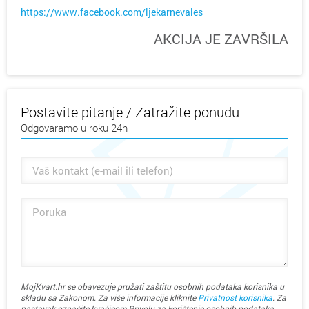
https://www.facebook.com/ljekarnevales
AKCIJA JE ZAVRŠILA
Postavite pitanje / Zatražite ponudu
Odgovaramo u roku 24h
MojKvart.hr se obavezuje pružati zaštitu osobnih podataka korisnika u
skladu sa Zakonom. Za više informacije kliknite
Privatnost korisnika
. Za
nastavak označite kvačicom Privolu za korištenje osobnih podataka.