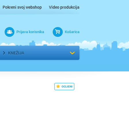
Pokreni svoj webshop
Video produkcija
Prijava korisnika
Košarica
rad
Odaberi kvart
KNEŽIJA
OCIJENI