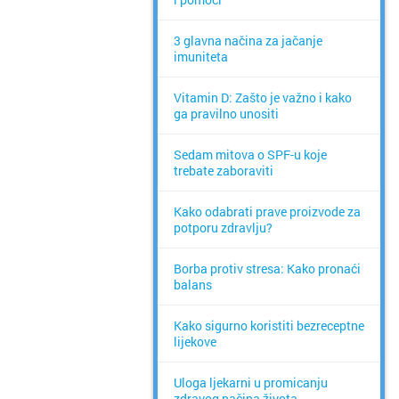
3 glavna načina za jačanje
imuniteta
Vitamin D: Zašto je važno i kako
ga pravilno unositi
Sedam mitova o SPF-u koje
trebate zaboraviti
Kako odabrati prave proizvode za
potporu zdravlju?
Borba protiv stresa: Kako pronaći
balans
Kako sigurno koristiti bezreceptne
lijekove
Uloga ljekarni u promicanju
zdravog načina života