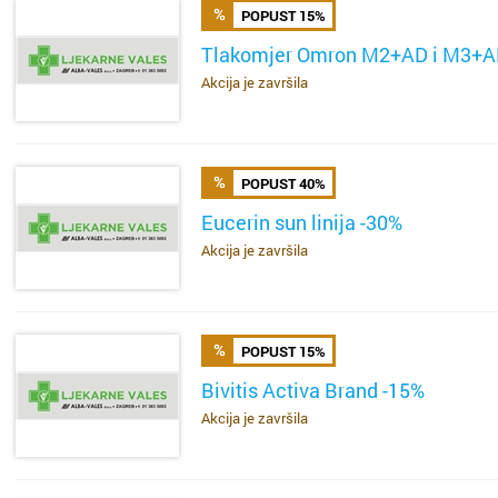
POPUST 15%
Tlakomjer Omron M2+AD i M3+
Akcija je završila
SAZNAJ VIŠE
POPUST 40%
Eucerin sun linija -30%
Akcija je završila
SAZNAJ VIŠE
Cijela d
Cijeli g
Osijek
Blato
POPUST 15%
Rijeka
Boronga
Bivitis Activa Brand -15%
Split
Borovje
Akcija je završila
SAZNAJ VIŠE
Zagreb
Botinec