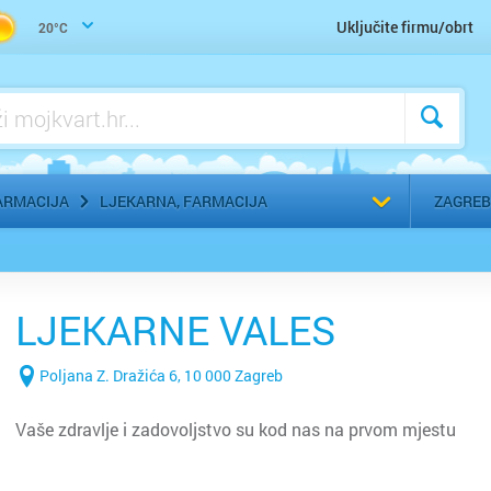
Uho-grlo-nos, Otorinolaringolog
Uključite firmu/obrt
20°C
Urologija
Zaštitna, radna, medicinska odjeća
Zubar, Stomatolog
Odaberi g
ARMACIJA
LJEKARNA, FARMACIJA
ZAGREB
LJEKARNE VALES
Poljana Z. Dražića 6, 10 000 Zagreb
Vaše zdravlje i zadovoljstvo su kod nas na prvom mjestu