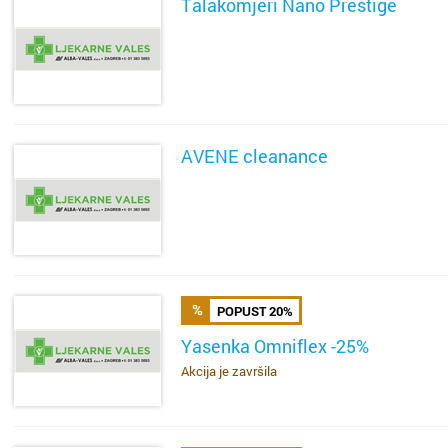
Talakomjeri Nano Prestige
SAZNAJ VIŠE
AVENE cleanance
SAZNAJ VIŠE
POPUST 20%
Yasenka Omniflex -25%
Akcija je završila
SAZNAJ VIŠE