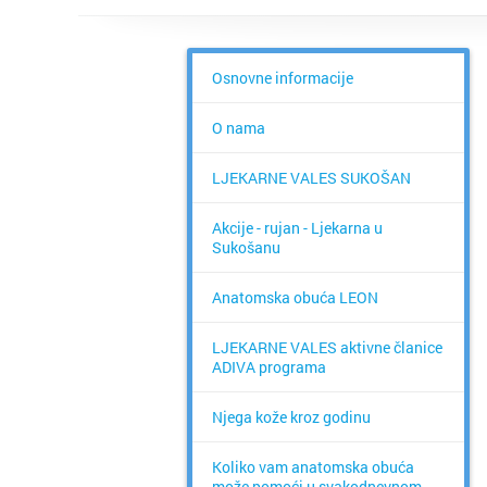
Osnovne informacije
O nama
LJEKARNE VALES SUKOŠAN
Akcije - rujan - Ljekarna u
Sukošanu
Anatomska obuća LEON
LJEKARNE VALES aktivne članice
ADIVA programa
Njega kože kroz godinu
Koliko vam anatomska obuća
može pomoći u svakodnevnom