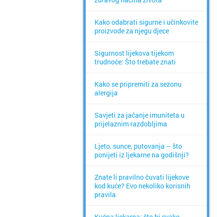
Kako odabrati sigurne i učinkovite
proizvode za njegu djece
Sigurnost lijekova tijekom
trudnoće: Što trebate znati
Kako se pripremiti za sezonu
alergija
Savjeti za jačanje imuniteta u
prijelaznim razdobljima
Ljeto, sunce, putovanja – što
ponijeti iz ljekarne na godišnji?
Znate li pravilno čuvati lijekove
kod kuće? Evo nekoliko korisnih
pravila
Kućna ljekarna: što bi svako