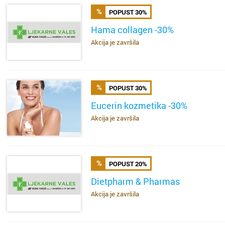
Donja S
Dubrav
POPUST 30%
Hama collagen -30%
Drniš
Dugave
Akcija je završila
SAZNAJ VIŠE
Dubrovn
Ferenšč
Dugo Se
Folnego
POPUST 30%
Gospić
Gajnice
Eucerin kozmetika -30%
Akcija je završila
SAZNAJ VIŠE
Imotski
Gračani
Ivanić 
Ivanja 
POPUST 20%
Jastreb
Jakušev
Dietpharm & Pharmas
Akcija je završila
SAZNAJ VIŠE
Karlova
Jankom
Kaštela
Jarun