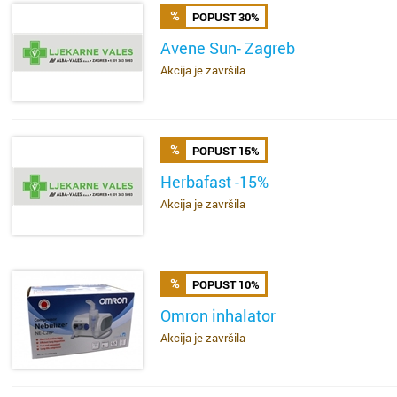
POPUST 30%
Bakar
Brestje
Avene Sun- Zagreb
Benkov
Brezovi
Akcija je završila
SAZNAJ VIŠE
Biograd
Bukova
Bjelova
Buzin
POPUST 15%
Herbafast -15%
Buzet
Centar
Akcija je završila
SAZNAJ VIŠE
Čakovec
Črnome
Čazma
Čulinec
POPUST 10%
Omron inhalator
Đakovo
Cvjetno 
Akcija je završila
SAZNAJ VIŠE
Daruvar
Dubec