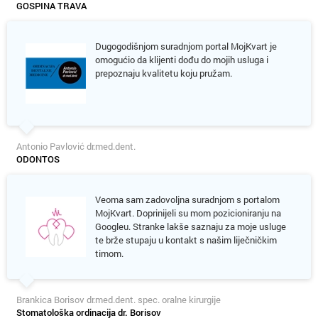
GOSPINA TRAVA
Dugogodišnjom suradnjom portal MojKvart je
omogućio da klijenti dođu do mojih usluga i
prepoznaju kvalitetu koju pružam.
Antonio Pavlović dr.med.dent.
ODONTOS
Veoma sam zadovoljna suradnjom s portalom
MojKvart. Doprinijeli su mom pozicioniranju na
Googleu. Stranke lakše saznaju za moje usluge
te brže stupaju u kontakt s našim liječničkim
timom.
Brankica Borisov dr.med.dent. spec. oralne kirurgije
Stomatološka ordinacija dr. Borisov