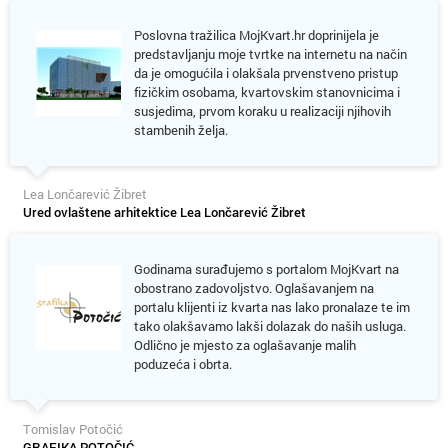
Poslovna tražilica MojKvart.hr doprinijela je
predstavljanju moje tvrtke na internetu na način
da je omogućila i olakšala prvenstveno pristup
fizičkim osobama, kvartovskim stanovnicima i
susjedima, prvom koraku u realizaciji njihovih
stambenih želja.
Lea Lončarević Žibret
Ured ovlaštene arhitektice Lea Lončarević Žibret
Godinama surađujemo s portalom MojKvart na
obostrano zadovoljstvo. Oglašavanjem na
portalu klijenti iz kvarta nas lako pronalaze te im
tako olakšavamo lakši dolazak do naših usluga.
Odlično je mjesto za oglašavanje malih
poduzeća i obrta.
Tomislav Potočić
GRAFIKA POTOČIĆ