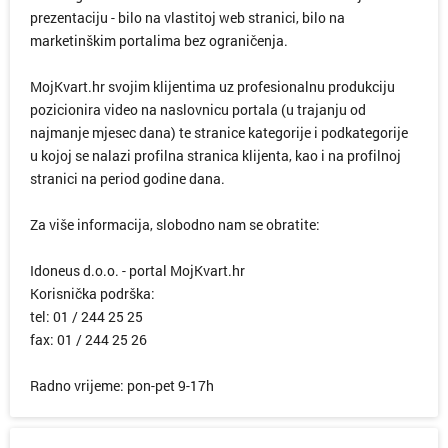
prezentaciju - bilo na vlastitoj web stranici, bilo na
marketinškim portalima bez ograničenja.
MojKvart.hr svojim klijentima uz profesionalnu produkciju
pozicionira video na naslovnicu portala (u trajanju od
najmanje mjesec dana) te stranice kategorije i podkategorije
u kojoj se nalazi profilna stranica klijenta, kao i na profilnoj
stranici na period godine dana.
Za više informacija, slobodno nam se obratite:
Idoneus d.o.o. - portal MojKvart.hr
Korisnička podrška:
tel: 01 / 244 25 25
fax: 01 / 244 25 26
Radno vrijeme: pon-pet 9-17h