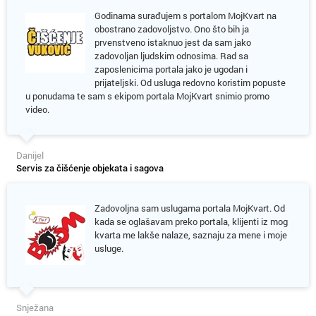
Godinama surađujem s portalom MojKvart na
obostrano zadovoljstvo. Ono što bih ja
prvenstveno istaknuo jest da sam jako
zadovoljan ljudskim odnosima. Rad sa
zaposlenicima portala jako je ugodan i
prijateljski. Od usluga redovno koristim popuste
u ponudama te sam s ekipom portala MojKvart snimio promo
video.
Danijel
Servis za čišćenje objekata i sagova
Zadovoljna sam uslugama portala MojKvart. Od
kada se oglašavam preko portala, klijenti iz mog
kvarta me lakše nalaze, saznaju za mene i moje
usluge.
Snježana