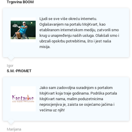
Trgovina BOOM
Ljudi se sve više okreću internetu.
Oglašavanjem na portalu MojKvart, kao
etabliranom internetskom mediju, zatvorili smo
krug u unapređenju naših usluga. Olakšali smo i
ubrzali opskrbu potrebitima, što i jest naša
misija.
Igor
S.M.-PROMET
Jako sam zadovoljna suradnjom s portalom
MojKvart koja traje godinama. Podrška portala
MojKvart nama, malim poduzetnicima
neprocjenjiva je, zaista se osjećamo jačima i
većima uz njih!
Marijana