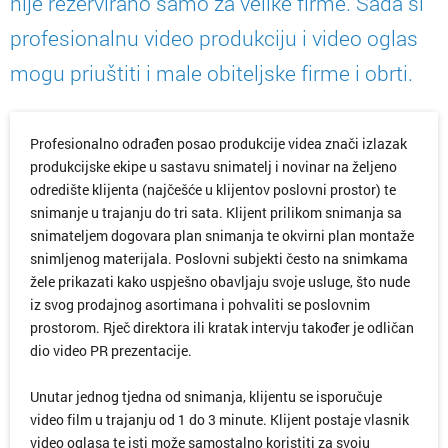
nije rezervirano samo za velike firme. Sada si
profesionalnu video produkciju i video oglas
mogu priuštiti i male obiteljske firme i obrti.
Profesionalno odrađen posao produkcije videa znači izlazak
produkcijske ekipe u sastavu snimatelj i novinar na željeno
odredište klijenta (najčešće u klijentov poslovni prostor) te
snimanje u trajanju do tri sata. Klijent prilikom snimanja sa
snimateljem dogovara plan snimanja te okvirni plan montaže
snimljenog materijala. Poslovni subjekti često na snimkama
žele prikazati kako uspješno obavljaju svoje usluge, što nude
iz svog prodajnog asortimana i pohvaliti se poslovnim
prostorom. Rječ direktora ili kratak intervju također je odličan
dio video PR prezentacije.
Unutar jednog tjedna od snimanja, klijentu se isporučuje
video film u trajanju od 1 do 3 minute. Klijent postaje vlasnik
video oglasa te isti može samostalno koristiti za svoju