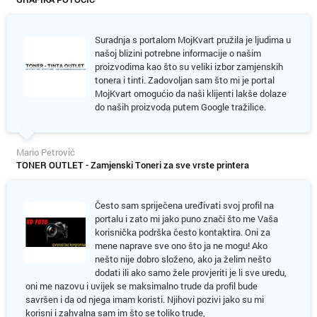
Suradnja s portalom MojKvart pružila je ljudima u
našoj blizini potrebne informacije o našim
proizvodima kao što su veliki izbor zamjenskih
tonera i tinti. Zadovoljan sam što mi je portal
MojKvart omogućio da naši klijenti lakše dolaze
do naših proizvoda putem Google tražilice.
Mario Petrović
TONER OUTLET - Zamjenski Toneri za sve vrste printera
Često sam spriječena uređivati svoj profil na
portalu i zato mi jako puno znači što me Vaša
korisnička podrška često kontaktira. Oni za
mene naprave sve ono što ja ne mogu! Ako
nešto nije dobro složeno, ako ja želim nešto
dodati ili ako samo žele provjeriti je li sve uredu,
oni me nazovu i uvijek se maksimalno trude da profil bude
savršen i da od njega imam koristi. Njihovi pozivi jako su mi
korisni i zahvalna sam im što se toliko trude,