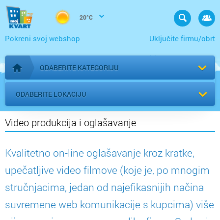
20°C
Pokreni svoj webshop
Uključite firmu/obrt
ODABERITE KATEGORIJU
Početna stranica
ODABERITE LOKACIJU
Video produkcija i oglašavanje
Kvalitetno on-line oglašavanje kroz kratke,
upečatljive video filmove (koje je, po mnogim
stručnjacima, jedan od najefikasnijih načina
suvremene web komunikacije s kupcima) više