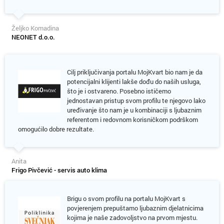
Željko Komadina
NEONET d.o.o.
Cilj priključivanja portalu MojKvart bio nam je da
potencijalni klijenti lakše dođu do naših usluga,
što je i ostvareno. Posebno ističemo
jednostavan pristup svom profilu te njegovo lako
uređivanje što nam je u kombinaciji s ljubaznim
referentom i redovnom korisničkom podrškom
omogućilo dobre rezultate.
Anita
Frigo Pivčević - servis auto klima
Brigu o svom profilu na portalu MojKvart s
povjerenjem prepuštamo ljubaznim djelatnicima
kojima je naše zadovoljstvo na prvom mjestu.