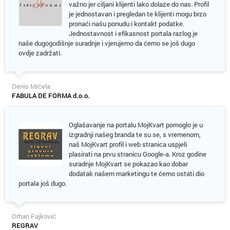
važno jer ciljani klijenti lako dolaze do nas. Profil
je jednostavan i pregledan te klijenti mogu brzo
pronaći našu ponudu i kontakt podatke.
Jednostavnost i efikasnost portala razlog je
naše dugogodišnje suradnje i vjerujemo da ćemo se još dugo
ovdje zadržati.
Denis Mrčela
FABULA DE FORMA d.o.o.
Oglašavanje na portalu MojKvart pomoglo je u
izgradnji našeg branda te su se, s vremenom,
naš MojKvart profil i web stranica uspjeli
plasirati na prvu stranicu Google-a. Kroz godine
suradnje MojKvart se pokazao kao dobar
dodatak našem marketingu te ćemo ostati dio
portala još dugo.
Orhan Fajković
REGRAV