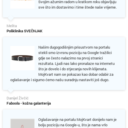
Svojim ažurnim radom u kratkom roku objavljuju
sve što im dostavimo i time štede naše vrijeme.
Melita
Poliklinika SVEČNJAK
Našim dugogodišnjim prisustvom na portalu
stekli smo izvrsnu poziciju na Google tražilici
gdje se često nalazimo na prvoj stranici
rezultata. Ljudi nas lako pronalaze na internetu
što je dovelo i do stjecanja novih klijenata.
MojKvart nam se pokazao kao dobar odabir za
oglašavanje i sigurno ćemo našu suradnju nastaviti još dugo.
Danijel Živčić
Faboola - kožna galanterija
Oglašavanje na portalu MojKvart donijelo nam je
bolju poziciju na Google-u, što je nama vrlo