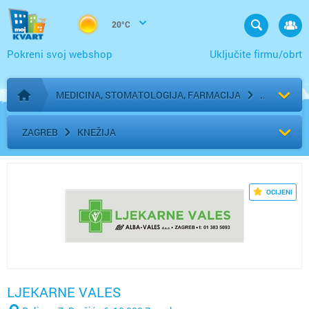
20°C
Pokreni svoj webshop
Uključite firmu/obrt
MEDICINA, STOMATOLOGIJA, FARMACIJA
Početna stranica
ZAGREB
KNEŽIJA
OCIJENI
LJEKARNE VALES