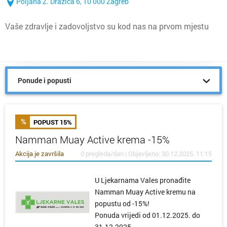
Poljana Z. Dražića 6, 10 000 Zagreb
Vaše zdravlje i zadovoljstvo su kod nas na prvom mjestu
Ponude i popusti
POPUST 15%
Namman Muay Active krema -15%
Akcija je završila
0 pregleda/dan | Objavljeno: 30.12.2025. 11:15
U Ljekarnama Vales pronađite
Namman Muay Active kremu na
popustu od -15%!
Ponuda vrijedi od 01.12.2025. do
31.12.2025.