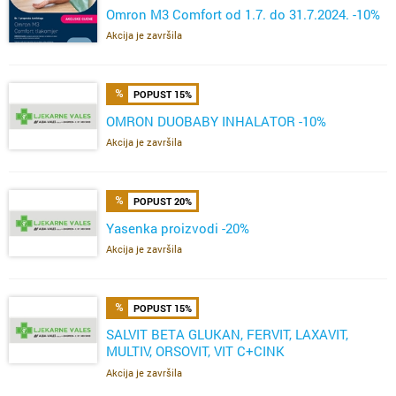
Omron M3 Comfort od 1.7. do 31.7.2024. -10%
Akcija je završila
POPUST 15%
OMRON DUOBABY INHALATOR -10%
Akcija je završila
POPUST 20%
Yasenka proizvodi -20%
Akcija je završila
POPUST 15%
SALVIT BETA GLUKAN, FERVIT, LAXAVIT,
MULTIV, ORSOVIT, VIT C+CINK
ŽELE,FERVIT,OMEGA
Akcija je završila