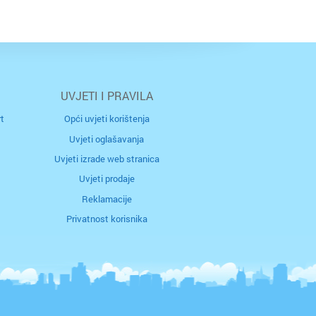
ac
ca
 n/m
c
UVJETI I PRAVILA
r
t
Opći uvjeti korištenja
Uvjeti oglašavanja
Uvjeti izrade web stranica
Uvjeti prodaje
 / Međimurje
rec
Reklamacije
Privatnost korisnika
naselje