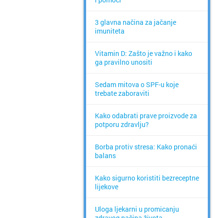
3 glavna načina za jačanje
imuniteta
Vitamin D: Zašto je važno i kako
ga pravilno unositi
Sedam mitova o SPF-u koje
trebate zaboraviti
Kako odabrati prave proizvode za
potporu zdravlju?
Borba protiv stresa: Kako pronaći
balans
Kako sigurno koristiti bezreceptne
lijekove
Uloga ljekarni u promicanju
zdravog načina života