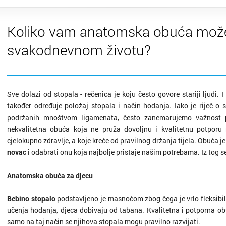
Koliko vam anatomska obuća mož
svakodnevnom životu?
Sve dolazi od stopala - rečenica je koju često govore stariji ljudi. 
također određuje položaj stopala i način hodanja. Iako je riječ o s
podržanih mnoštvom ligamenata, često zanemarujemo važnost po
nekvalitetna obuća koja ne pruža dovoljnu i kvalitetnu potporu
cjelokupno zdravlje, a koje kreće od pravilnog držanja tijela. Obuća j
novac
i odabrati onu koja najbolje pristaje našim potrebama. Iz tog 
Anatomska obuća za djecu
Bebino stopalo
podstavljeno je masnoćom zbog čega je vrlo fleksibil
učenja hodanja, djeca dobivaju od tabana. Kvalitetna i potporna obuć
samo na taj način se njihova stopala mogu pravilno razvijati.