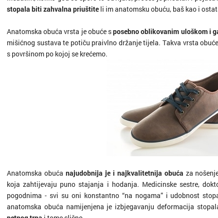
stopala biti zahvalna priuštite
li im anatomsku obuću, baš kao i ostata
Anatomska obuća vrsta je obuće s
posebno oblikovanim uloškom i g
mišićnog sustava te potiču praivlno držanje tijela. Takva vrsta obu
s površinom po kojoj se krećemo.
Anatomska obuća
najudobnija je i najkvalitetnija obuća
za nošenj
koja zahtijevaju puno stajanja i hodanja. Medicinske sestre, doktor
pogodnima - svi su oni konstantno “na nogama” i udobnost stopa
anatomska obuća namijenjena je izbjegavanju deformacija stopa
petnog trna
i tome slično.