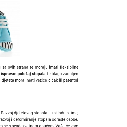
u
sa svih strana te moraju imati fleksibilne
a
ispravan položaj stopala
te blago zaobljen
djeteta mora imati vezice, čičak ili patentni
. Razvoj djetetovog stopala i u skladu s time,
razvoj i deformiranje stopala odrasle osobe.
ačava se s neadekvatnom obućom. Vaša će vam