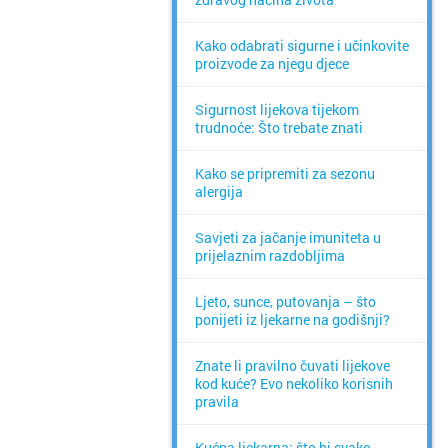
Kako odabrati sigurne i učinkovite
proizvode za njegu djece
Sigurnost lijekova tijekom
trudnoće: Što trebate znati
Kako se pripremiti za sezonu
alergija
Savjeti za jačanje imuniteta u
prijelaznim razdobljima
Ljeto, sunce, putovanja – što
ponijeti iz ljekarne na godišnji?
Znate li pravilno čuvati lijekove
kod kuće? Evo nekoliko korisnih
pravila
Kućna ljekarna: što bi svako