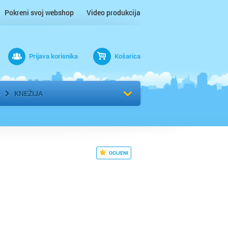
Pokreni svoj webshop
Video produkcija
Prijava korisnika
Košarica
rad
Odaberi kvart
KNEŽIJA
OCIJENI