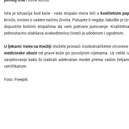
Ista je situacija kod kuće - vaše stopalo mora biti u
kvalitetnim pa
krivilo, ovisno o vašem načinu života. Putujete li negdje, također je iz
dopustite bolnim stopalima da vam pokvare putovanje. Kvalitetn
jednostavno olakšava svakodnevicu čineći je udobnom i ugodnom.
U ljekarni Vales na Knežiji
možete pronaći visokokvalitetne otvorene
medicinske obuće
od prave kože po povoljnim cijenama. Uz veliki 
savjetovanje kako bi izabrali adekvatan model prema vašim željam
certifikatom.
Foto: Freepik