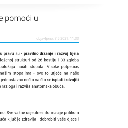
e pomoći u
objavljeno: 7.5.2021. 11:33
I u pravu su -
pravilno držanje i razvoj tijela
loženoj strukturi od 26 kostiju i 33 zgloba
ložaja naših stopala. Visoke potpetice,
 našim stopalima - sve to utječe na naše
e jednostavno nešto na što se
isplati izdvojiti
se razloga i razvila anatomska obuća.
no. Sve važne osjetilne informacije prilikom
a ključ je zdravlja i dobrobiti vaše djece i