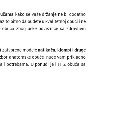
pučama
kako se vaše držanje ne bi dodatno
razito bitno da budete u kvalitetnoj obući i ne
a obuća zbog uske poveznice sa zdravljem
 i zatvorene modele
natikača, klompi i druge
izbor anatomske obuće, nude vam prikladno
a i potrebama. U ponudi je i HTZ obuća sa