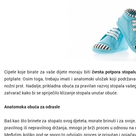
Cipele koje birate za vaše dijete moraju biti
čvrsta potpora stopal
potplate. Osim toga, trebaju imati i anatomski uložak koji podržav
nožni prst. Nadalje, prikladna obuća za pravilan razvoj stopala vašeg 
zatvarač kako bi se spriječilo klizanje stopala unutar obuće.
Anatomska obuća za odrasle
Baš kao što brinete za stopalo svog djeteta, morate brinuti i za svoje
pravilnog ili nepravilnog držanja, mnogo je brži proces u odnosu na 
Međutim, koliko god se sporo to odvijalo, proces je prisutan i poj