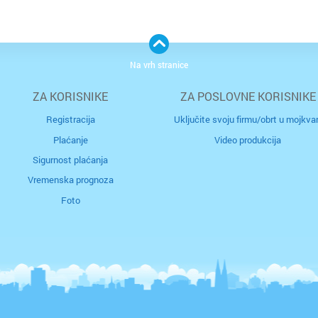
Bakar
Brestje
Benkov
Brezovi
Na vrh stranice
Biograd
Bukova
ZA KORISNIKE
ZA POSLOVNE KORISNIKE
Bjelova
Buzin
Registracija
Uključite svoju firmu/obrt u mojkvar
Plaćanje
Video produkcija
Buzet
Centar
Sigurnost plaćanja
Vremenska prognoza
Čakovec
Črnome
Foto
Čazma
Čulinec
Đakovo
Cvjetno 
Daruvar
Dubec