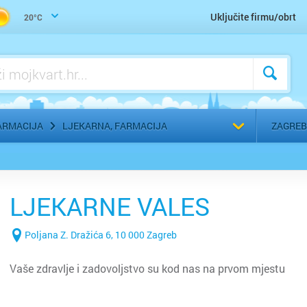
Uho-grlo-nos, Otorinolaringolog
Uključite firmu/obrt
20°C
Urologija
Zaštitna, radna, medicinska odjeća
Zubar, Stomatolog
Odaberi g
ARMACIJA
LJEKARNA, FARMACIJA
ZAGREB
LJEKARNE VALES
Poljana Z. Dražića 6, 10 000 Zagreb
Vaše zdravlje i zadovoljstvo su kod nas na prvom mjestu