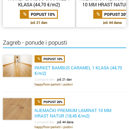
KLASA (44,70 €/m2)
10 MM HRAST NATUR 
€/m2)
POPUST 10%
POPUST 20%
još 21 dan
još 44 dana
Zagreb - ponude i popusti
POPUST 10%
PARKET BAMBUS CARAMEL 1 KLASA (44,70
€/m2)
2 pregled/dan
još 21 dan
happyfloor-parketi i podovi
POPUST 20%
NJEMAČKI PREMIUM LAMINAT 10 MM
HRAST NATUR (18,45 €/m2)
5 pregled/dan
još 44 dana
happyfloor-parketi i podovi