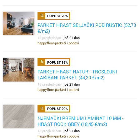
POPUST 20%
PARKET HRAST SELJAČKI POD RUSTIC (52,70
€/m2)
14 pregled/dan
još 21 dan
happyfloor-parketi i podovi
POPUST 15%
PARKET HRAST NATUR - TROSLOJNI
LAKIRANI PARKET (44,30 €/m2)
16 pregled/dan
još 21 dan
happyfloor-parketi i podovi
POPUST 20%
NJEMAČKI PREMIUM LAMINAT 10 MM -
HRAST ROCK GREY (18,45 €/m2)
18 pregled/dan
još 21 dan
happyfloor-parketi i podovi