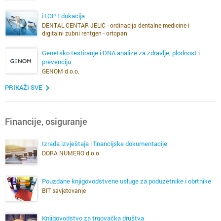
iTOP Edukacija
DENTAL CENTAR JELIĆ - ordinacija dentalne medicine i
digitalni zubni rentgen - ortopan
Genetsko testiranje i DNA analize za zdravlje, plodnost i
prevenciju
GENOM d.o.o.
PRIKAŽI SVE
Financije, osiguranje
Izrada izvještaja i financijske dokumentacije
DORA NUMERO d.o.o.
Pouzdane knjigovodstvene usluge za poduzetnike i obrtnike
BIT savjetovanje
Knjigovodstvo za trgovačka društva