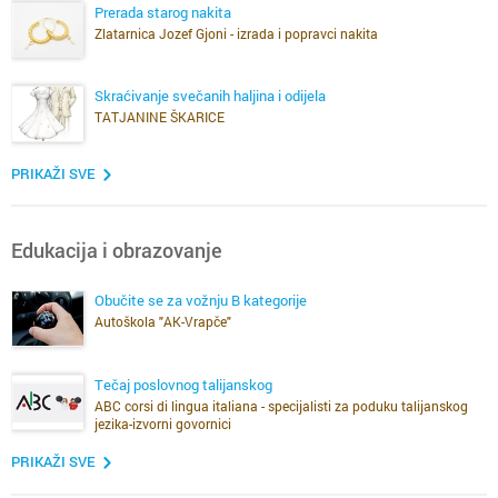
Prerada starog nakita
Zlatarnica Jozef Gjoni - izrada i popravci nakita
Skraćivanje svečanih haljina i odijela
TATJANINE ŠKARICE
PRIKAŽI SVE
Edukacija i obrazovanje
Obučite se za vožnju B kategorije
Autoškola "AK-Vrapče"
Tečaj poslovnog talijanskog
ABC corsi di lingua italiana - specijalisti za poduku talijanskog
jezika-izvorni govornici
PRIKAŽI SVE