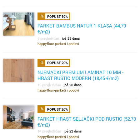
POPUST 10%
PARKET BAMBUS NATUR 1 KLASA (44,70
€/m2)
6 pregled/dan
još 25 dana
happyfloor-parketi i podovi
POPUST 20%
NJEMAČKI PREMIUM LAMINAT 10 MM -
HRAST RUSTIC MODERN (18,45 €/m2)
15 pregled/dan
još 20 dana
happyfloor-parketi i podovi
POPUST 20%
PARKET HRAST SELJAČKI POD RUSTIC (52,70
€/m2)
14 pregled/dan
još 22 dana
happyfloor-parketi i podovi