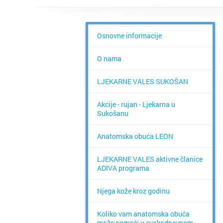
Osnovne informacije
O nama
LJEKARNE VALES SUKOŠAN
Akcije - rujan - Ljekarna u
Sukošanu
Anatomska obuća LEON
LJEKARNE VALES aktivne članice
ADIVA programa
Njega kože kroz godinu
Koliko vam anatomska obuća
može pomoći u svakodnevnom