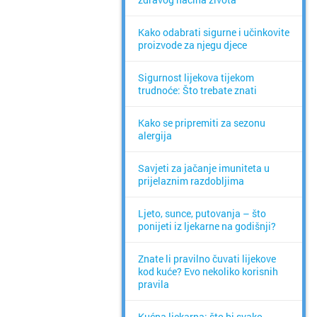
Kako odabrati sigurne i učinkovite
proizvode za njegu djece
Sigurnost lijekova tijekom
trudnoće: Što trebate znati
Kako se pripremiti za sezonu
alergija
Savjeti za jačanje imuniteta u
prijelaznim razdobljima
Ljeto, sunce, putovanja – što
ponijeti iz ljekarne na godišnji?
Znate li pravilno čuvati lijekove
kod kuće? Evo nekoliko korisnih
pravila
Kućna ljekarna: što bi svako