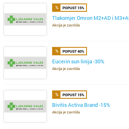
POPUST 15%
Tlakomjer Omron M2+AD i M3+
Akcija je završila
SAZNAJ VIŠE
POPUST 40%
Eucerin sun linija -30%
Cijela d
Cijeli g
Akcija je završila
SAZNAJ VIŠE
Osijek
Blato
Rijeka
Boronga
POPUST 15%
Bivitis Activa Brand -15%
Split
Borovje
Akcija je završila
SAZNAJ VIŠE
Zagreb
Botinec