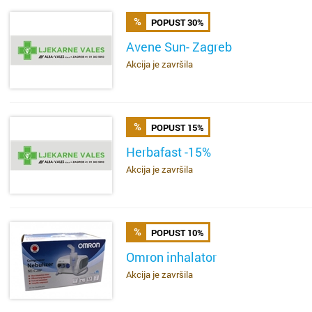
Bakar
Brestje
POPUST 30%
Avene Sun- Zagreb
Benkov
Brezovi
Akcija je završila
SAZNAJ VIŠE
Biograd
Bukova
Bjelova
Buzin
POPUST 15%
Herbafast -15%
Buzet
Centar
Akcija je završila
SAZNAJ VIŠE
Čakovec
Črnome
Čazma
Čulinec
POPUST 10%
Đakovo
Cvjetno 
Omron inhalator
Akcija je završila
SAZNAJ VIŠE
Daruvar
Dubec