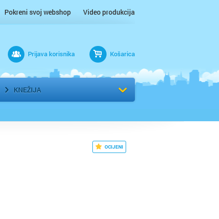
Pokreni svoj webshop
Video produkcija
Prijava korisnika
Košarica
rad
Odaberi kvart
KNEŽIJA
OCIJENI