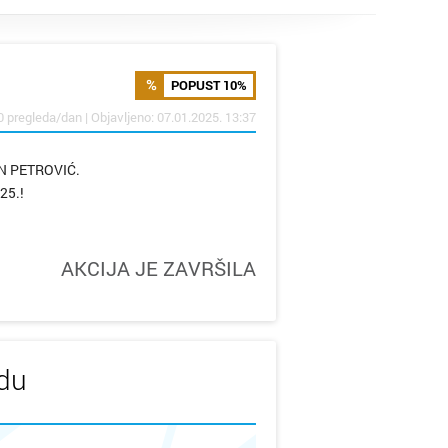
POPUST 10%
0 pregleda/dan | Objavljeno: 07.01.2025. 13:37
AN PETROVIĆ.
25.!
AKCIJA JE ZAVRŠILA
udu