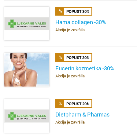
Donja S
Dubrav
POPUST 30%
Drniš
Dugave
Hama collagen -30%
Akcija je završila
SAZNAJ VIŠE
Dubrovn
Ferenšč
Dugo Se
Folnego
POPUST 30%
Gospić
Gajnice
Eucerin kozmetika -30%
Imotski
Gračani
Akcija je završila
SAZNAJ VIŠE
Ivanić 
Ivanja 
POPUST 20%
Jastreb
Jakušev
Dietpharm & Pharmas
Karlova
Jankom
Akcija je završila
SAZNAJ VIŠE
Kaštela
Jarun