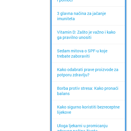
3 glavna načina za jačanje
imuniteta
Vitamin D: Zašto je važno i kako
ga pravilno unositi
Sedam mitova o SPF-u koje
trebate zaboraviti
Kako odabrati prave proizvode za
potporu zdravlju?
Borba protiv stresa: Kako pronaći
balans
Kako sigurno koristiti bezreceptne
lijekove
Uloga ljekarni u promicanju
zdravog načina života