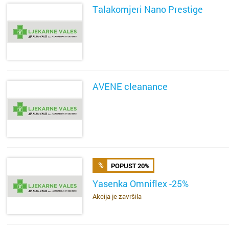
Talakomjeri Nano Prestige
SAZNAJ VIŠE
AVENE cleanance
SAZNAJ VIŠE
POPUST 20%
Yasenka Omniflex -25%
Akcija je završila
SAZNAJ VIŠE