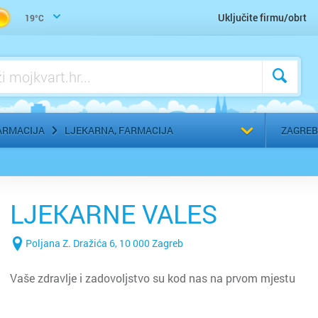
Uho-grlo-nos, Otorinolaringolog
Uključite firmu/obrt
19°C
Urologija
Zaštitna, radna, medicinska odjeća
Zubar, Stomatolog
Odaberi g
ARMACIJA
LJEKARNA, FARMACIJA
ZAGREB
LJEKARNE VALES
Poljana Z. Dražića 6, 10 000 Zagreb
Vaše zdravlje i zadovoljstvo su kod nas na prvom mjestu