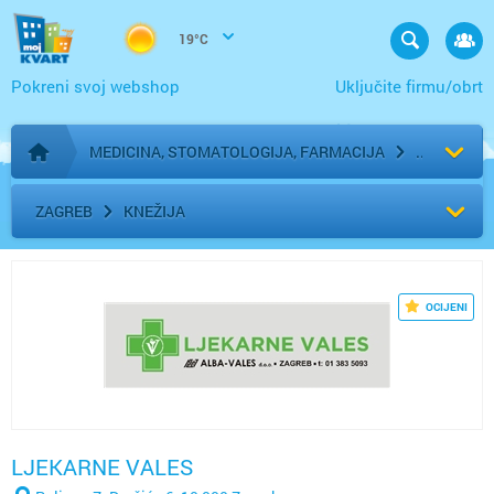
19°C
Pokreni svoj webshop
Uključite firmu/obrt
MEDICINA, STOMATOLOGIJA, FARMACIJA
Početna stranica
ZAGREB
KNEŽIJA
OCIJENI
LJEKARNE VALES