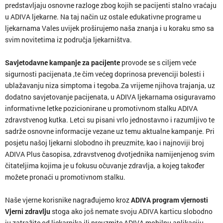
predstavljaju osnovne razloge zbog kojih se pacijenti stalno vraćaju
u ADIVA ljekarne. Na taj način uz ostale edukativne programe u
ljekarnama Vales uvijek proširujemo naša znanja i u koraku smo sa
svim novitetima iz područja ljekarništva.
Savjetodavne kampanje za pacijente
provode se s ciljem veće
sigurnosti pacijenata ,te čim većeg doprinosa prevenciji bolesti i
ublažavanju niza simptoma i tegoba.Za vrijeme njihova trajanja, uz
dodatno savjetovanje pacijenata, u ADIVA ljekarnama osiguravamo
informativne letke pozicionirane u promotivnom stalku ADIVA
zdravstvenog kutka. Letci su pisani vrlo jednostavno i razumljivo te
sadrže osnovne informacije vezane uz temu aktualne kampanje. Pri
posjetu našoj ljekarni slobodno ih preuzmite, kao i najnoviji broj
ADIVA Plus časopisa, zdravstvenog dvotjednika namijenjenog svim
čitateljima kojima je u fokusu očuvanje zdravlja, a kojeg također
možete pronaći u promotivnom stalku.
Naše vjerne korisnike nagrađujemo kroz
ADIVA program vjernosti
Vjerni zdravlju
stoga ako još nemate svoju ADIVA karticu slobodno
ju zatražite od ljekarnika ili preuzmite ADIVA mobilnu aplikaciju