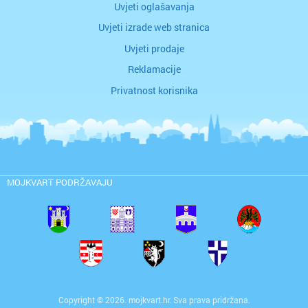
Uvjeti oglašavanja
Uvjeti izrade web stranica
Uvjeti prodaje
Reklamacije
Privatnost korisnika
MOJKVART PODRŽAVAJU
Copyright © 2026. mojkvart.hr. Sva prava pridržana.