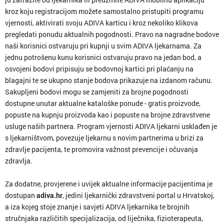
kroz koju registracijom možete samostalno pristupiti programu
vjernosti, aktivirati svoju ADIVA karticu i kroz nekoliko klikova
pregledati ponudu aktualnih pogodnosti. Pravo na nagradne bodove
naši korisnici ostvaruju pri kupnji u svim ADIVA ljekarnama. Za
jednu potrošenu kunu korisnici ostvaruju pravo na jedan bod, a
osvojeni bodovi pripisuju se bodovnoj kartici pri plaćanju na
blagajni te se ukupno stanje bodova prikazuje na izdanom računu.
Sakupljeni bodovi mogu se zamjeniti za brojne pogodnosti
dostupne unutar aktualne kataloške ponude - gratis proizvode,
popuste na kupnju proizvoda kao i popuste na brojne zdravstvene
usluge naših partnera. Program vjernosti ADIVA ljekarni usklađen je
s ljekarništvom, povezuje ljekarnu s novim partnerima u brizi za
zdravlje pacijenta, te promovira važnost prevencije i očuvanja
zdravlja.
Za dodatne, provjerene i uvijek aktualne informacije pacijentima je
dostupan
adiva.hr
, jedini ljekarnički zdravstveni portal u Hrvatskoj,
a iza kojeg stoje znanje i savjeti ADIVA ljekarnika te brojnih
stručnjaka različitih specijalizacija, od liječnika, fizioterapeuta,