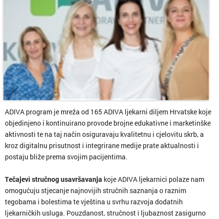
ADIVA program je mreža od 165 ADIVA ljekarni diljem Hrvatske koje
objedinjeno i kontinuirano provode brojne edukativne i marketinške
aktivnosti te na taj način osiguravaju kvalitetnu i cjelovitu skrb, a
kroz digitalnu prisutnost i integrirane medije prate aktualnosti i
postaju bliže prema svojim pacijentima.
Tečajevi stručnog usavršavanja
koje ADIVA ljekarnici polaze nam
omogućuju stjecanje najnovijih stručnih saznanja o raznim
tegobama i bolestima te vještina u svrhu razvoja dodatnih
ljekarničkih usluga. Pouzdanost, stručnost i ljubaznost zasigurno