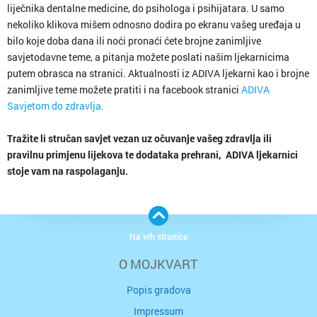
liječnika dentalne medicine, do psihologa i psihijatara. U samo
nekoliko klikova mišem odnosno dodira po ekranu vašeg uređaja u
bilo koje doba dana ili noći pronaći ćete brojne zanimljive
savjetodavne teme, a pitanja možete poslati našim ljekarnicima
putem obrasca na stranici. Aktualnosti iz ADIVA ljekarni kao i brojne
zanimljive teme možete pratiti i na facebook stranici
ADIVA
Savjetom do zdravlja.
Tražite li stručan savjet vezan uz očuvanje vašeg zdravlja ili
pravilnu primjenu lijekova te dodataka prehrani, ADIVA ljekarnici
stoje vam na raspolaganju.
Na vrh stranice
O MOJKVART
Popis gradova
Impressum