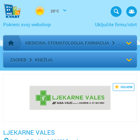
20°C
Pokreni svoj webshop
Uključite firmu/obrt
MEDICINA, STOMATOLOGIJA, FARMACIJA
Početna stranica
ZAGREB
KNEŽIJA
OCIJENI
LJEKARNE VALES