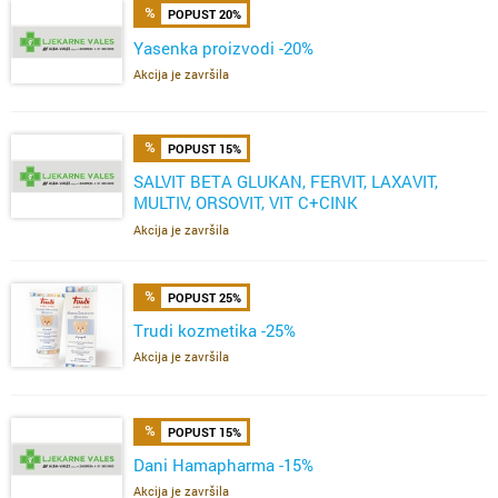
POPUST 20%
Yasenka proizvodi -20%
Akcija je završila
POPUST 15%
SALVIT BETA GLUKAN, FERVIT, LAXAVIT,
MULTIV, ORSOVIT, VIT C+CINK
ŽELE,FERVIT,OMEGA
Akcija je završila
POPUST 25%
Trudi kozmetika -25%
Akcija je završila
POPUST 15%
Dani Hamapharma -15%
Akcija je završila