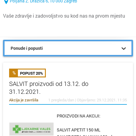
Poljana Z. Dražića 6, 10 000 Zagreb
Vaše zdravlje i zadovoljstvo su kod nas na prvom mjestu
Ponude i popusti
POPUST 20%
SALVIT proizvodi od 13.12. do
31.12.2021.
Akcija je završila
1 pregleda/dan | Objavljeno: 29.12.2021. 11:35
PROIZVODI NA AKCIJI:
SALVIT APETIT 150 ML