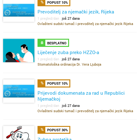
POPUST 10%
Prevoditelj za njemački jezik, Rijeka
1 pregled/dan
još 27 dana
Ovlašteni sudski tumač i prevoditelj za njemački jezik Rijeka
BESPLATNO
Liječenje zuba preko HZZO-a
1 pregled/dan
još 27 dana
Stomatološka ordinacija Dr. Vera Ljuboja
POPUST 10%
Prijevodi dokumenata za rad u Republici
Njemačkoj
1 pregled/dan
još 27 dana
Ovlašteni sudski tumač i prevoditelj za njemački jezik Rijeka
POPUST 30%
Zubna protetika