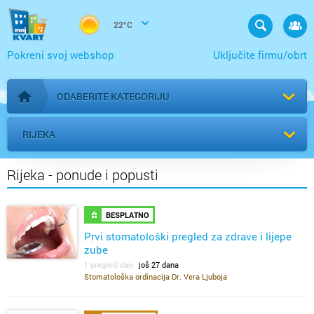
22°C
Pokreni svoj webshop
Uključite firmu/obrt
ODABERITE KATEGORIJU
Početna stranica
RIJEKA
Rijeka - ponude i popusti
BESPLATNO
Prvi stomatološki pregled za zdrave i lijepe
zube
1 pregled/dan
još 27 dana
Stomatološka ordinacija Dr. Vera Ljuboja