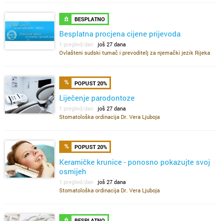
BESPLATNO
Besplatna procjena cijene prijevoda
1 pregled/dan
još 27 dana
Ovlašteni sudski tumač i prevoditelj za njemački jezik Rijeka
POPUST 20%
Liječenje parodontoze
1 pregled/dan
još 27 dana
Stomatološka ordinacija Dr. Vera Ljuboja
POPUST 20%
Keramičke krunice - ponosno pokazujte svoj
osmijeh
1 pregled/dan
još 27 dana
Stomatološka ordinacija Dr. Vera Ljuboja
BESPLATNO