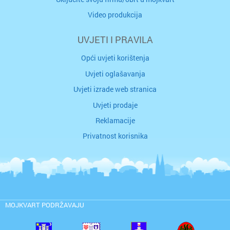
Video produkcija
UVJETI I PRAVILA
Opći uvjeti korištenja
Uvjeti oglašavanja
Uvjeti izrade web stranica
Uvjeti prodaje
Reklamacije
Privatnost korisnika
MOJKVART PODRŽAVAJU