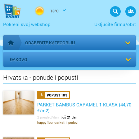
18°C
Pokreni svoj webshop
Uključite firmu/obrt
ODABERITE KATEGORIJU
Početna stranica
ĐAKOVO
Hrvatska - ponude i popusti
POPUST 10%
PARKET BAMBUS CARAMEL 1 KLASA (44,70
€/m2)
2 pregled/dan
još 21 dan
happyfloor-parketi i podovi