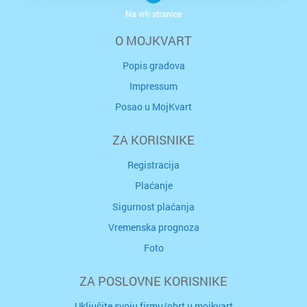
Na vrh stranice
O MOJKVART
Popis gradova
Impressum
Posao u MojKvart
ZA KORISNIKE
Registracija
Plaćanje
Sigurnost plaćanja
Vremenska prognoza
Foto
ZA POSLOVNE KORISNIKE
Uključite svoju firmu/obrt u mojkvart