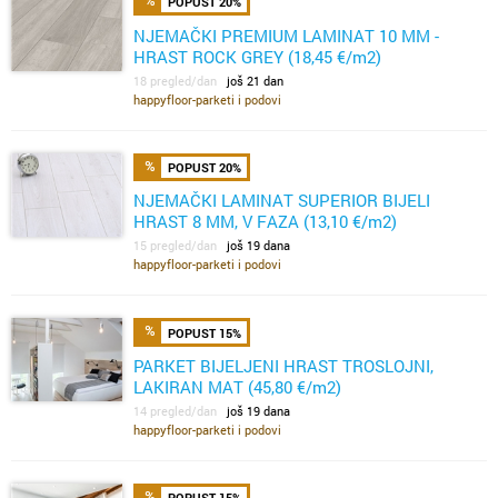
POPUST 20%
NJEMAČKI PREMIUM LAMINAT 10 MM -
HRAST ROCK GREY (18,45 €/m2)
18 pregled/dan
još 21 dan
happyfloor-parketi i podovi
POPUST 20%
NJEMAČKI LAMINAT SUPERIOR BIJELI
HRAST 8 MM, V FAZA (13,10 €/m2)
15 pregled/dan
još 19 dana
happyfloor-parketi i podovi
POPUST 15%
PARKET BIJELJENI HRAST TROSLOJNI,
LAKIRAN MAT (45,80 €/m2)
14 pregled/dan
još 19 dana
happyfloor-parketi i podovi
POPUST 15%