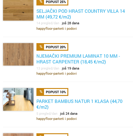
POPUST 25%
SELJAČKI POD HRAST COUNTRY VILLA 14
MM (49,72 €/m2)
14 pregled/dan
još 28 dana
happyfloor-parketi i podovi
POPUST 20%
NJEMAČKI PREMIUM LAMINAT 10 MM -
HRAST CARPENTER (18,45 €/m2)
13 pregled/dan
još 19 dana
happyfloor-parketi i podovi
POPUST 10%
PARKET BAMBUS NATUR 1 KLASA (44,70
€/m2)
5 pregled/dan
još 24 dana
happyfloor-parketi i podovi