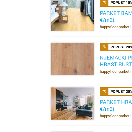
POPUST 10
PARKET BAM
€/m2)
SAZNAJ VIŠE
happyfloor-parketi 
POPUST 20
NJEMAČKI P
HRAST RUSTI
SAZNAJ VIŠE
happyfloor-parketi 
POPUST 20
PARKET HRAS
€/m2)
SAZNAJ VIŠE
happyfloor-parketi 