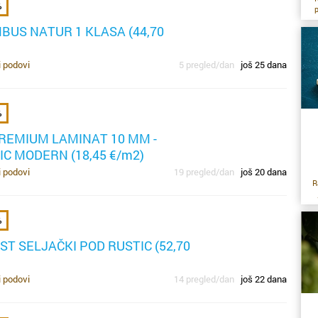
č
%
na
n
p
za
BUS NATUR 1 KLASA (44,70
pa
l
tr
l
Po
ne
kn
i podovi
5 pregled/dan
još 25 dana
ko
i 
p
ra
%
be
m
s
REMIUM LAMINAT 10 MM -
v
se
C MODERN (18,45 €/m2)
e
i podovi
19 pregled/dan
još 20 dana
Ko
R
pr
o
za
r
či
ci
%
pr
up
st
T SELJAČKI POD RUSTIC (52,70
Pr
lo
Ak
će”
s
to
s
i podovi
14 pregled/dan
još 22 dana
oč
le
ra
p
s
l
iz