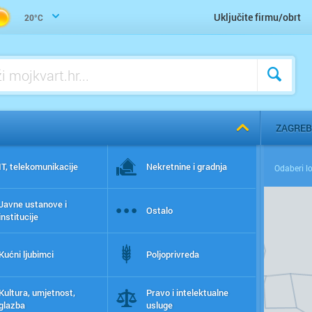
Uključite firmu/obrt
20°C
ZAGREB
IT, telekomunikacije
Nekretnine i gradnja
Javne ustanove i
Ostalo
institucije
Kućni ljubimci
Poljoprivreda
Kultura, umjetnost,
Pravo i intelektualne
glazba
usluge