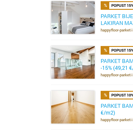
POPUST 15
PARKET BIJE
LAKIRAN MAT
SAZNAJ VIŠE
happyfloor-parketi 
POPUST 15
PARKET BAM
-15% (49,21 
SAZNAJ VIŠE
happyfloor-parketi 
POPUST 10
PARKET BAM
€/m2)
SAZNAJ VIŠE
happyfloor-parketi 