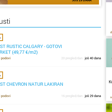
usti
d
ro
%
i 
ST RUSTIC CALGARY - GOTOVI
za
RKET (49,77 €/m2)
i podovi
20 pregled/dan
još 40 dana
po
p
%
p
K
b
ST CHEVRON NATUR LAKIRAN
o
i podovi
16 pregled/dan
još 29 dana
po
n
s
or