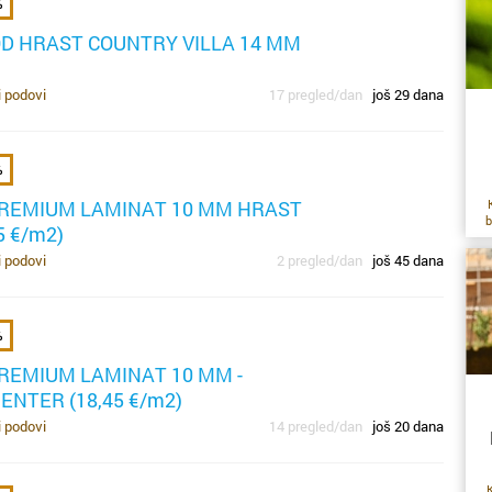
%
da
je
sa
OD HRAST COUNTRY VILLA 14 MM
v
p
o
i podovi
17 pregled/dan
još 29 dana
st
s
z
r
%
op
s
REMIUM LAMINAT 10 MM HRAST
s
b
po
5 €/m2)
m
hi
i podovi
2 pregled/dan
još 45 dana
o
po
z
t
%
ta
lj
v
k
pr
REMIUM LAMINAT 10 MM -
p
mn
NTER (18,45 €/m2)
tr
u
i podovi
14 pregled/dan
još 20 dana
up
p
po
o 
p