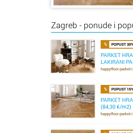
Zagreb - ponude i pop
POPUST 30
PARKET HRA
LAKIRANI PA
SAZNAJ VIŠE
happyfloor-parketi 
POPUST 15
PARKET HRA
(84,30 €/m2)
SAZNAJ VIŠE
happyfloor-parketi 