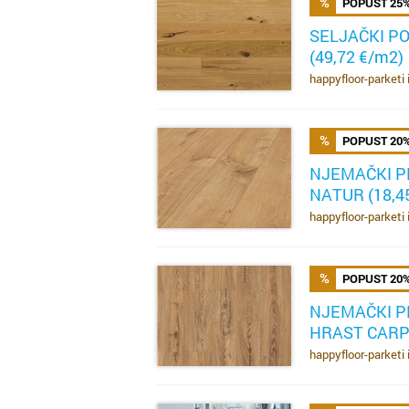
POPUST 25
SELJAČKI P
(49,72 €/m2)
SAZNAJ VIŠE
happyfloor-parketi 
POPUST 20
NJEMAČKI P
NATUR (18,4
SAZNAJ VIŠE
happyfloor-parketi 
POPUST 20
NJEMAČKI P
HRAST CARPE
SAZNAJ VIŠE
happyfloor-parketi 