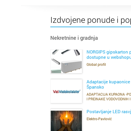
Izdvojene ponude i po
Nekretnine i gradnja
NORGIPS gipskarton 
dostupne u webshop
Global profil
SAZNAJ VIŠE
Adaptacije kupaonice
Špansko
ADAPTACIJA KUPAONA -P
SAZNAJ VIŠE
I PREINAKE VODOVODNIH I
OSTALIH CIJEVI-Vaš vodoins
Postavljanje LED rasv
Elektro-Pavlović
SAZNAJ VIŠE