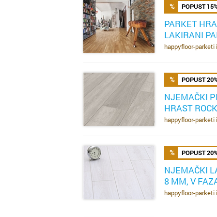
POPUST 15
PARKET HRA
LAKIRANI PA
SAZNAJ VIŠE
happyfloor-parketi 
POPUST 20
NJEMAČKI P
HRAST ROCK 
SAZNAJ VIŠE
happyfloor-parketi 
POPUST 20
NJEMAČKI L
8 MM, V FAZA
SAZNAJ VIŠE
happyfloor-parketi 