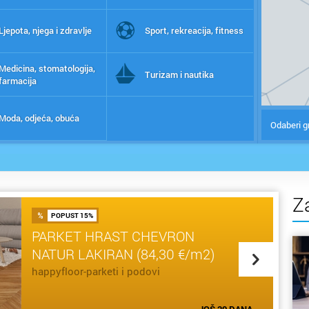
Ljepota, njega i zdravlje
Sport, rekreacija, fitness
Medicina, stomatologija,
Turizam i nautika
farmacija
Moda, odjeća, obuća
Odaberi g
Z
POPUST 15%
PARKET HRAST CHEVRON
NATUR LAKIRAN (84,30 €/m2)
happyfloor-parketi i podovi
SAZNAJ VIŠE
JOŠ 29 DANA