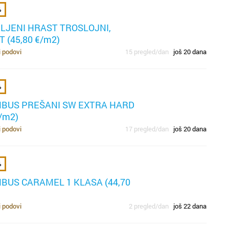
%
d
po
ul
A
la
LJENI HRAST TROSLOJNI,
u
o
m
p
 (45,80 €/m2)
tr
2
p
n
i podovi
15 pregled/dan
još 20 dana
za
se
pr
se
gn
sv
%
mo
po
do
BUS PREŠANI SW EXTRA HARD
mo
ko
€/m2)
or
ko
i podovi
17 pregled/dan
još 20 dana
s
sl
m
di
sn
%
i
BUS CARAMEL 1 KLASA (44,70
hr
u 
pr
i podovi
2 pregled/dan
još 22 dana