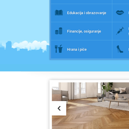
Edukacija i obrazovanje
Financije, osiguranje
Hrana i piće