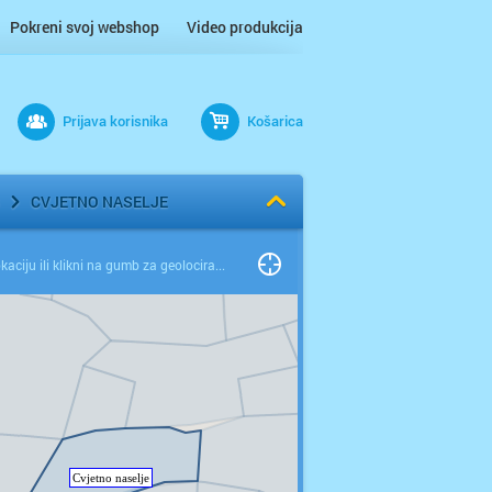
Pokreni svoj webshop
Video produkcija
Prijava korisnika
Košarica
CVJETNO NASELJE
Odaberi lokaciju ili klikni na gumb za geolociranje