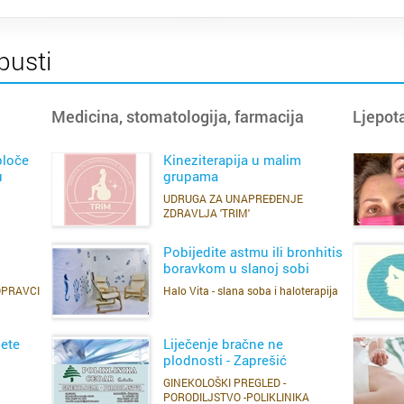
p
d
pusti
Medicina, stomatologija, farmacija
Ljepota
od
Cijela d
Cijeli g
o
ploče
Kineziterapija u malim
u
grupama
Osijek
Blato
p
os
UDRUGA ZA UNAPREĐENJE
SAZNAJ VIŠE
s
ZDRAVLJA 'TRIM'
Rijeka
Boronga
Pobijedite astmu ili bronhitis
P
ra
boravkom u slanoj sobi
Split
Borovje
OPRAVCI
Halo Vita - slana soba i haloterapija
SAZNAJ VIŠE
Zagreb
Botinec
talater
jete
Liječenje bračne ne
Bakar
Brestje
plodnosti - Zaprešić
GINEKOLOŠKI PREGLED -
SAZNAJ VIŠE
PORODILJSTVO -POLIKLINIKA
Benkov
Brezovi