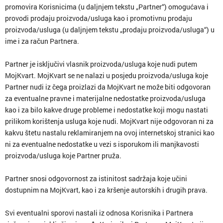
promovira Korisnicima (u daljnjem tekstu „Partner“) omogućava i
provodi prodaju proizvoda/usluga kao i promotivnu prodaju
proizvoda/usluga (u daljnjem tekstu „prodaju proizvoda/usluga“) u
ime i za račun Partnera.
Partner je isključivi vlasnik proizvoda/usluga koje nudi putem
MojKvart. MojKvart se ne nalazi u posjedu proizvoda/usluga koje
Partner nudi iz čega proizlazi da MojKvart ne može biti odgovoran
za eventualne pravne i materijalne nedostatke proizvoda/usluga
kao i za bilo kakve druge probleme i nedostatke koji mogu nastati
prilikom korištenja usluga koje nudi. MojKvart nije odgovoran ni za
kakvu štetu nastalu reklamiranjem na ovoj internetskoj stranici kao
ni za eventualne nedostatke u vezi s isporukom ili manjkavosti
proizvoda/usluga koje Partner pruža.
Partner snosi odgovornost za istinitost sadržaja koje učini
dostupnim na MojKvart, kao i za kršenje autorskih i drugih prava.
Svi eventualni sporovi nastali iz odnosa Korisnika i Partnera