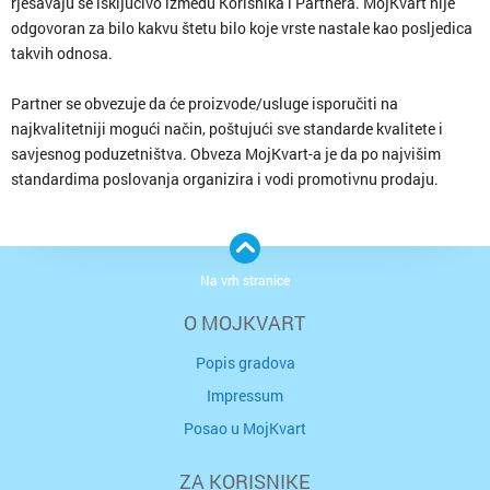
rješavaju se isključivo između Korisnika i Partnera. MojKvart nije
odgovoran za bilo kakvu štetu bilo koje vrste nastale kao posljedica
takvih odnosa.
Partner se obvezuje da će proizvode/usluge isporučiti na
najkvalitetniji mogući način, poštujući sve standarde kvalitete i
savjesnog poduzetništva. Obveza MojKvart-a je da po najvišim
standardima poslovanja organizira i vodi promotivnu prodaju.
Na vrh stranice
O MOJKVART
Popis gradova
Impressum
Posao u MojKvart
ZA KORISNIKE