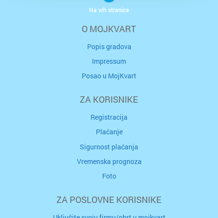
Na vrh stranice
O MOJKVART
Popis gradova
Impressum
Posao u MojKvart
ZA KORISNIKE
Registracija
Plaćanje
Sigurnost plaćanja
Vremenska prognoza
Foto
ZA POSLOVNE KORISNIKE
Uključite svoju firmu/obrt u mojkvart