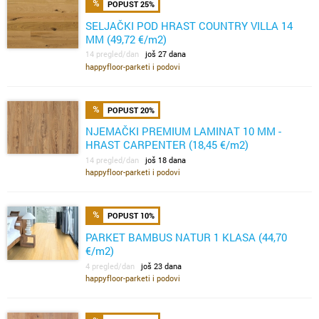
POPUST 25%
SELJAČKI POD HRAST COUNTRY VILLA 14
MM (49,72 €/m2)
14 pregled/dan
još 27 dana
happyfloor-parketi i podovi
POPUST 20%
NJEMAČKI PREMIUM LAMINAT 10 MM -
HRAST CARPENTER (18,45 €/m2)
14 pregled/dan
još 18 dana
happyfloor-parketi i podovi
POPUST 10%
PARKET BAMBUS NATUR 1 KLASA (44,70
€/m2)
4 pregled/dan
još 23 dana
happyfloor-parketi i podovi