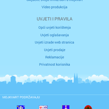
Video produkcija
UVJETI I PRAVILA
Opći uvjeti korištenja
Uvjeti oglašavanja
Uvjeti izrade web stranica
Uvjeti prodaje
Reklamacije
Privatnost korisnika
MOJKVART PODRŽAVAJU