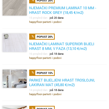
POPUST 20%
NJEMAČKI PREMIUM LAMINAT 10 MM -
HRAST ROCK GREY (18,45 €/m2)
15 pregled/dan
još 20 dana
happyfloor-parketi i podovi
POPUST 20%
NJEMAČKI LAMINAT SUPERIOR BIJELI
HRAST 8 MM, V FAZA (13,10 €/m2)
16 pregled/dan
još 18 dana
happyfloor-parketi i podovi
POPUST 15%
PARKET BIJELJENI HRAST TROSLOJNI,
LAKIRAN MAT (45,80 €/m2)
14 pregled/dan
još 18 dana
happyfloor-parketi i podovi
POPUST 15%