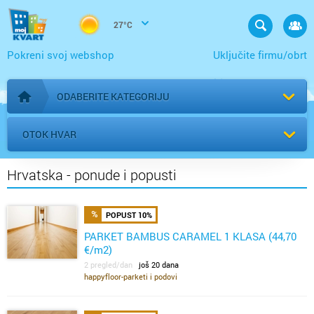
27°C
Pokreni svoj webshop
Uključite firmu/obrt
ODABERITE KATEGORIJU
Početna stranica
OTOK HVAR
Hrvatska - ponude i popusti
POPUST 10%
PARKET BAMBUS CARAMEL 1 KLASA (44,70
€/m2)
2 pregled/dan
još 20 dana
happyfloor-parketi i podovi