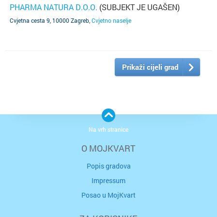
PHARMA NATURA D.O.O.
(SUBJEKT JE UGAŠEN)
Cvjetna cesta 9, 10000 Zagreb
,
Cvjetno naselje
Prikaži cijeli grad
Na vrh stranice
O MOJKVART
Popis gradova
Impressum
Posao u MojKvart