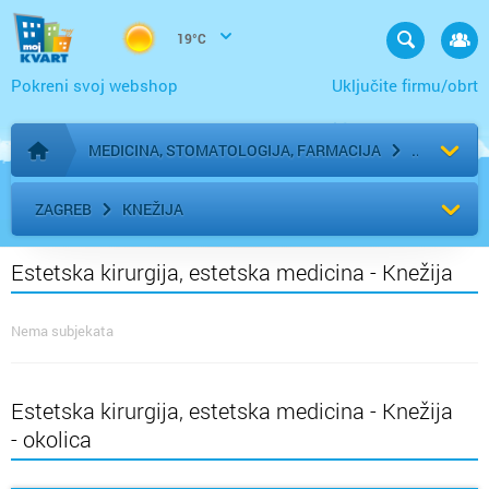
19°C
Pokreni svoj webshop
Uključite firmu/obrt
MEDICINA, STOMATOLOGIJA, FARMACIJA
Početna stranica
ZAGREB
KNEŽIJA
Estetska kirurgija, estetska medicina - Knežija
Nema subjekata
Estetska kirurgija, estetska medicina - Knežija
- okolica