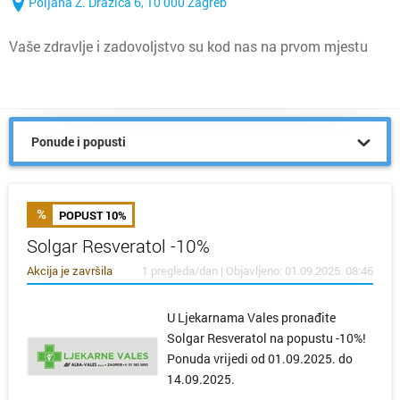
Poljana Z. Dražića 6, 10 000 Zagreb
Vaše zdravlje i zadovoljstvo su kod nas na prvom mjestu
Ponude i popusti
POPUST 10%
Solgar Resveratol -10%
Akcija je završila
1 pregleda/dan | Objavljeno: 01.09.2025. 08:46
U Ljekarnama Vales pronađite
Solgar Resveratol na popustu -10%!
Ponuda vrijedi od 01.09.2025. do
14.09.2025.