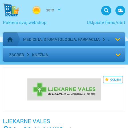
20°C
Pokreni svoj webshop
Uključite firmu/obrt
MEDICINA, STOMATOLOGIJA, FARMACIJA
Početna stranica
ZAGREB
KNEŽIJA
OCIJENI
LJEKARNE VALES