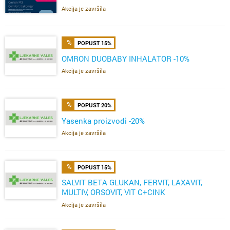
Akcija je završila
POPUST 15%
OMRON DUOBABY INHALATOR -10%
Akcija je završila
POPUST 20%
Yasenka proizvodi -20%
Akcija je završila
POPUST 15%
SALVIT BETA GLUKAN, FERVIT, LAXAVIT,
MULTIV, ORSOVIT, VIT C+CINK
ŽELE,FERVIT,OMEGA
Akcija je završila