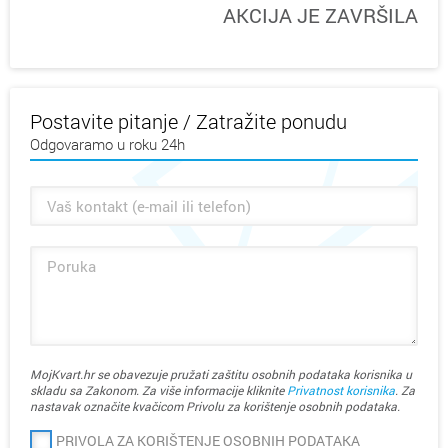
AKCIJA JE ZAVRŠILA
Postavite pitanje / Zatražite ponudu
Odgovaramo u roku 24h
MojKvart.hr se obavezuje pružati zaštitu osobnih podataka korisnika u
skladu sa Zakonom. Za više informacije kliknite
Privatnost korisnika
. Za
nastavak označite kvačicom Privolu za korištenje osobnih podataka.
PRIVOLA ZA KORIŠTENJE OSOBNIH PODATAKA