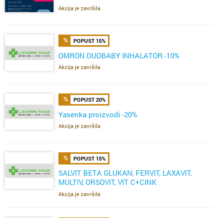
Akcija je završila
POPUST 15%
OMRON DUOBABY INHALATOR -10%
Akcija je završila
POPUST 20%
Yasenka proizvodi -20%
Akcija je završila
POPUST 15%
SALVIT BETA GLUKAN, FERVIT, LAXAVIT,
MULTIV, ORSOVIT, VIT C+CINK
ŽELE,FERVIT,OMEGA
Akcija je završila