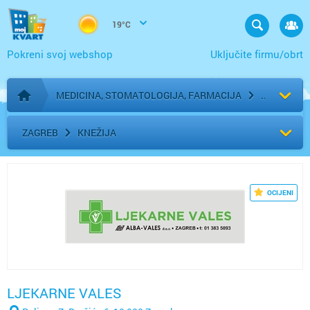
19°C
Pokreni svoj webshop
Uključite firmu/obrt
MEDICINA, STOMATOLOGIJA, FARMACIJA
Početna stranica
ZAGREB
KNEŽIJA
OCIJENI
LJEKARNE VALES