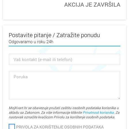
AKCIJA JE ZAVRŠILA
Postavite pitanje / Zatražite ponudu
Odgovaramo u roku 24h
MojKvart.hr se obavezuje pružati zaštitu osobnih podataka korisnika u
skladu sa Zakonom. Za više informacije kliknite
Privatnost korisnika
. Za
nastavak označite kvačicom Privolu za korištenje osobnih podataka.
PRIVOLA ZA KORIŠTENJE OSOBNIH PODATAKA