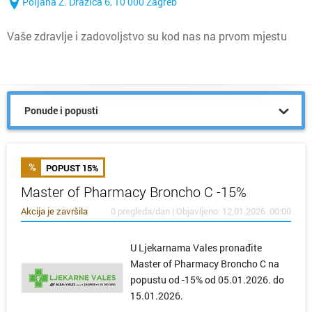
Poljana Z. Dražića 6, 10 000 Zagreb
Vaše zdravlje i zadovoljstvo su kod nas na prvom mjestu
Ponude i popusti
POPUST 15%
Master of Pharmacy Broncho C -15%
Akcija je završila
0 pregleda/dan | Objavljeno: 12.01.2026. 00:00
U Ljekarnama Vales pronađite
Master of Pharmacy Broncho C na
popustu od -15% od 05.01.2026. do
15.01.2026.