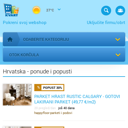
27°C
Pokreni svoj webshop
Uključite firmu/obrt
ODABERITE KATEGORIJU
Početna stranica
OTOK KORČULA
Hrvatska - ponude i popusti
POPUST 30%
PARKET HRAST RUSTIC CALGARY - GOTOVI
LAKIRANI PARKET (49,77 €/m2)
20 pregled/dan
još 40 dana
happyfloor-parketi i podovi