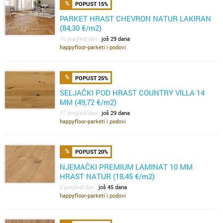
POPUST 15%
PARKET HRAST CHEVRON NATUR LAKIRAN
(84,30 €/m2)
16 pregled/dan
još 29 dana
happyfloor-parketi i podovi
POPUST 25%
SELJAČKI POD HRAST COUNTRY VILLA 14
MM (49,72 €/m2)
17 pregled/dan
još 29 dana
happyfloor-parketi i podovi
POPUST 20%
NJEMAČKI PREMIUM LAMINAT 10 MM
HRAST NATUR (18,45 €/m2)
2 pregled/dan
još 45 dana
happyfloor-parketi i podovi