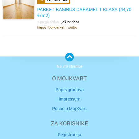
PARKET BAMBUS CARAMEL 1 KLASA (44,70
€/m2)
2 pregled/dan
još 22 dana
happyfloor-parketi i podovi
Na vrh stranice
O MOJKVART
Popis gradova
Impressum
Posao u MojKvart
ZA KORISNIKE
Registracija