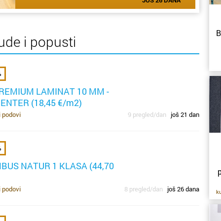
B
ude i popusti
%
sv
REMIUM LAMINAT 10 MM -
NTER (18,45 €/m2)
tr
i podovi
9 pregled/dan
još 21 dan
j
d
ra
%
BUS NATUR 1 KLASA (44,70
p
i podovi
8 pregled/dan
još 26 dana
ko
ku
n
č