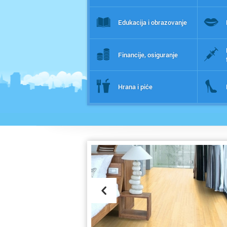
Edukacija i obrazovanje
Financije, osiguranje
Hrana i piće