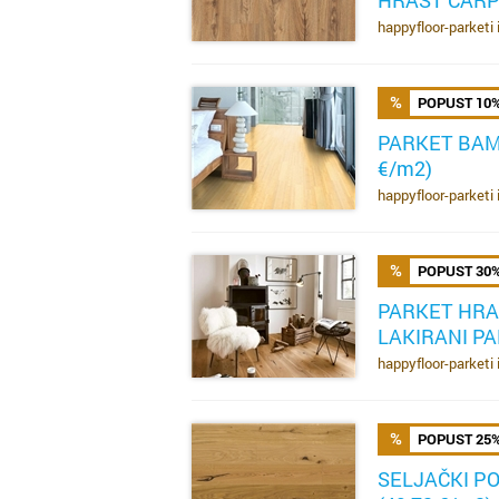
SAZNAJ VIŠE
happyfloor-parketi 
POPUST 10
PARKET BAM
€/m2)
SAZNAJ VIŠE
happyfloor-parketi 
POPUST 30
PARKET HRA
LAKIRANI PA
SAZNAJ VIŠE
happyfloor-parketi 
POPUST 25
SELJAČKI P