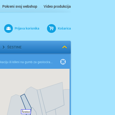
Pokreni svoj webshop
Video produkcija
Prijava korisnika
Košarica
ŠESTINE
Odaberi lokaciju ili klikni na gumb za geolociranje