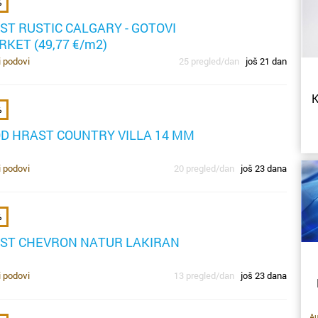
%
i
pr
ST RUSTIC CALGARY - GOTOVI
d
pa
RKET (49,77 €/m2)
uč
i podovi
25 pregled/dan
još 21 dan
p
t
p
n
og
K
%
le
pl
ko
K
OD HRAST COUNTRY VILLA 14 MM
n
že
nep
i podovi
20 pregled/dan
još 23 dana
iz
k
K
M
d
v
z
%
ST CHEVRON NATUR LAKIRAN
p
S
pr
v
dr
du
i
i podovi
13 pregled/dan
još 23 dana
di
u
o
s
t
ak
št
o
N
Au