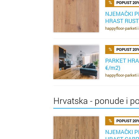
POPUST 20
NJEMAČKI P
HRAST RUSTI
SAZNAJ VIŠE
happyfloor-parketi 
POPUST 20
PARKET HRAS
€/m2)
SAZNAJ VIŠE
happyfloor-parketi 
Hrvatska - ponude i p
POPUST 20
NJEMAČKI P
HRAST CARPE