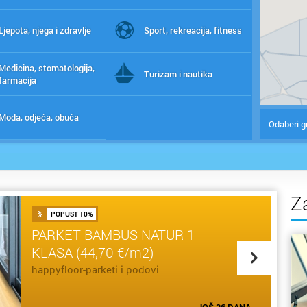
Ljepota, njega i zdravlje
Sport, rekreacija, fitness
Medicina, stomatologija,
Turizam i nautika
farmacija
Moda, odjeća, obuća
Odaberi g
Z
POPUST 10%
PARKET BAMBUS NATUR 1
KLASA (44,70 €/m2)
happyfloor-parketi i podovi
SAZNAJ VIŠE
JOŠ 26 DANA