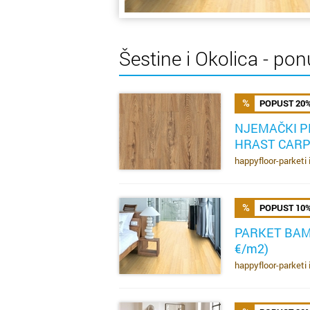
Šestine i Okolica - pon
POPUST 20
NJEMAČKI P
HRAST CARPE
SAZNAJ VIŠE
happyfloor-parketi 
POPUST 10
PARKET BAM
€/m2)
SAZNAJ VIŠE
happyfloor-parketi 