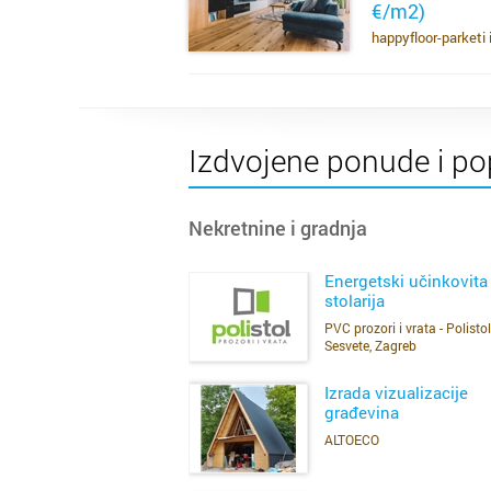
€/m2)
SAZNAJ VIŠE
happyfloor-parketi 
Izdvojene ponude i po
Nekretnine i gradnja
Energetski učinkovita
stolarija
PVC prozori i vrata - Polistol
SAZNAJ VIŠE
Sesvete, Zagreb
Izrada vizualizacije
građevina
ALTOECO
SAZNAJ VIŠE