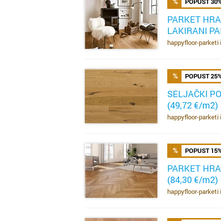
POPUST 30
PARKET HRA
LAKIRANI PA
SAZNAJ VIŠE
happyfloor-parketi 
POPUST 25
SELJAČKI P
(49,72 €/m2)
SAZNAJ VIŠE
happyfloor-parketi 
POPUST 15
PARKET HRA
(84,30 €/m2)
SAZNAJ VIŠE
happyfloor-parketi 