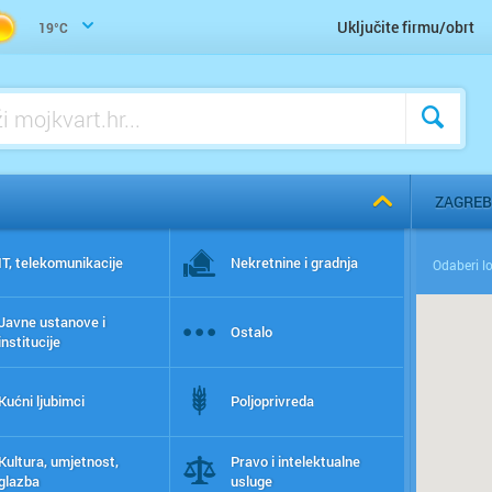
Uključite firmu/obrt
19°C
ZAGREB
IT, telekomunikacije
Nekretnine i gradnja
Javne ustanove i
Ostalo
institucije
Kućni ljubimci
Poljoprivreda
Kultura, umjetnost,
Pravo i intelektualne
glazba
usluge