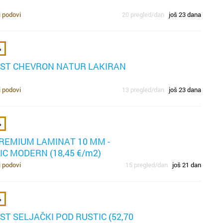
r
ob
p
i podovi
20 pregled/dan
još 23 dana
o
z
Mo
p
za
o
%
bo
k
na
od
ST CHEVRON NATUR LAKIRAN
mo
d
d
i podovi
13 pregled/dan
još 23 dana
p
%
REMIUM LAMINAT 10 MM -
C MODERN (18,45 €/m2)
i podovi
15 pregled/dan
još 21 dan
mo
%
ne
pr
T SELJAČKI POD RUSTIC (52,70