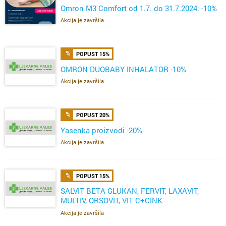
Omron M3 Comfort od 1.7. do 31.7.2024. -10%
Akcija je završila
POPUST 15%
OMRON DUOBABY INHALATOR -10%
Akcija je završila
POPUST 20%
Yasenka proizvodi -20%
Akcija je završila
POPUST 15%
SALVIT BETA GLUKAN, FERVIT, LAXAVIT,
MULTIV, ORSOVIT, VIT C+CINK
ŽELE,FERVIT,OMEGA
Akcija je završila