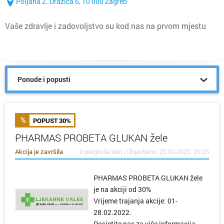
Poljana Z. Dražića 6, 10 000 Zagreb
Vaše zdravlje i zadovoljstvo su kod nas na prvom mjestu
Ponude i popusti
POPUST 30%
PHARMAS PROBETA GLUKAN žele
Akcija je završila
0 pregleda/dan | Objavljeno: 22.02.2022. 20:25
PHARMAS PROBETA GLUKAN žele
je na akciji od 30%
Vrijeme trajanja akcije: 01-
28.02.2022.
Posjetite nas za više informacija.