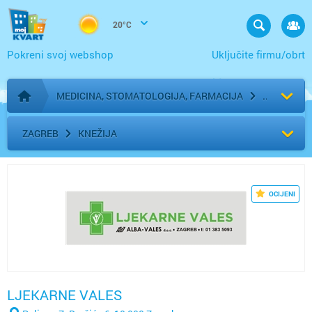
20°C
Pokreni svoj webshop
Uključite firmu/obrt
MEDICINA, STOMATOLOGIJA, FARMACIJA
Početna stranica
ZAGREB
KNEŽIJA
OCIJENI
LJEKARNE VALES