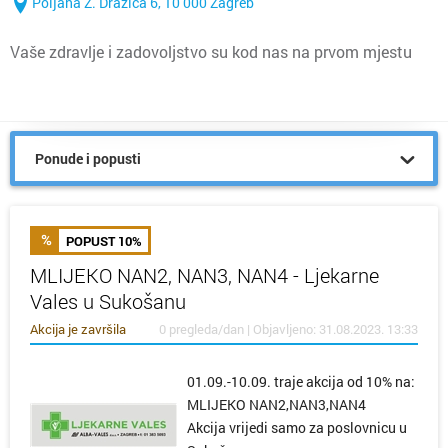
Poljana Z. Dražića 6, 10 000 Zagreb
Vaše zdravlje i zadovoljstvo su kod nas na prvom mjestu
Ponude i popusti
POPUST 10%
MLIJEKO NAN2, NAN3, NAN4 - Ljekarne
Vales u Sukošanu
Akcija je završila
0 pregleda/dan | Objavljeno: 31.08.2023. 13:33
01.09.-10.09. traje akcija od 10% na:
MLIJEKO NAN2,NAN3,NAN4
Akcija vrijedi samo za poslovnicu u