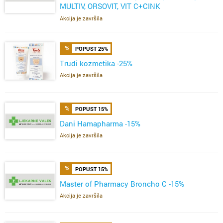
MULTIV, ORSOVIT, VIT C+CINK
ŽELE,FERVIT,OMEGA
Akcija je završila
POPUST 25%
Trudi kozmetika -25%
Akcija je završila
POPUST 15%
Dani Hamapharma -15%
Akcija je završila
POPUST 15%
Master of Pharmacy Broncho C -15%
Akcija je završila