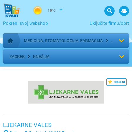
19°C
Pokreni svoj webshop
Uključite firmu/obrt
MEDICINA, STOMATOLOGIJA, FARMACIJA
Početna stranica
ZAGREB
KNEŽIJA
OCIJENI
LJEKARNE VALES