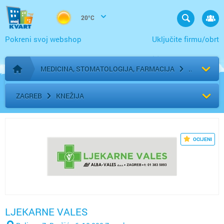
20°C
Pokreni svoj webshop
Uključite firmu/obrt
MEDICINA, STOMATOLOGIJA, FARMACIJA
Početna stranica
ZAGREB
KNEŽIJA
OCIJENI
LJEKARNE VALES