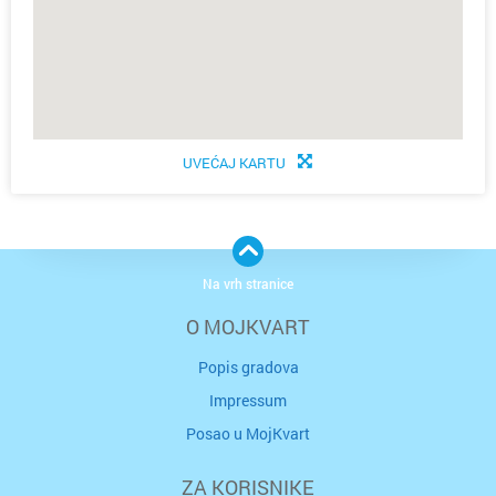
UVEĆAJ KARTU
Na vrh stranice
O MOJKVART
Popis gradova
Impressum
Posao u MojKvart
ZA KORISNIKE