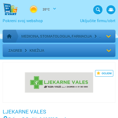
20°C
Pokreni svoj webshop
Uključite firmu/obrt
MEDICINA, STOMATOLOGIJA, FARMACIJA
Početna stranica
ZAGREB
KNEŽIJA
OCIJENI
LJEKARNE VALES