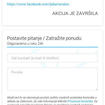
https://www.facebook.com/ljekarnevales
AKCIJA JE ZAVRŠILA
Postavite pitanje / Zatražite ponudu
Odgovaramo u roku 24h
MojKvart.hr se obavezuje pružati zaštitu osobnih podataka korisnika u
skladu sa Zakonom. Za više informacije kliknite
Privatnost korisnika
. Za
nastavak označite kvačicom Privolu za korištenje osobnih podataka.