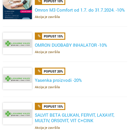
POPUST 10%
Omron M3 Comfort od 1.7. do 31.7.2024. -10%
Akcija je završila
POPUST 15%
OMRON DUOBABY INHALATOR -10%
Akcija je završila
POPUST 20%
Yasenka proizvodi -20%
Akcija je završila
POPUST 15%
SALVIT BETA GLUKAN, FERVIT, LAXAVIT,
MULTIV, ORSOVIT, VIT C+CINK
ŽELE,FERVIT,OMEGA
Akcija je završila