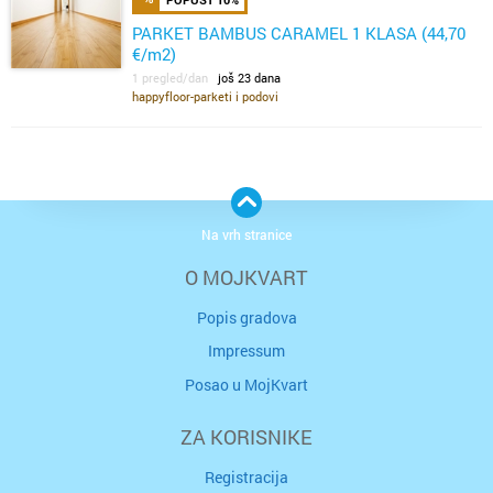
PARKET BAMBUS CARAMEL 1 KLASA (44,70
€/m2)
1 pregled/dan
još 23 dana
happyfloor-parketi i podovi
Na vrh stranice
O MOJKVART
Popis gradova
Impressum
Posao u MojKvart
ZA KORISNIKE
Registracija