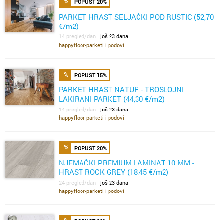
POPUST 20%
PARKET HRAST SELJAČKI POD RUSTIC (52,70
€/m2)
14 pregled/dan
još 23 dana
happyfloor-parketi i podovi
POPUST 15%
PARKET HRAST NATUR - TROSLOJNI
LAKIRANI PARKET (44,30 €/m2)
14 pregled/dan
još 23 dana
happyfloor-parketi i podovi
POPUST 20%
NJEMAČKI PREMIUM LAMINAT 10 MM -
HRAST ROCK GREY (18,45 €/m2)
24 pregled/dan
još 23 dana
happyfloor-parketi i podovi