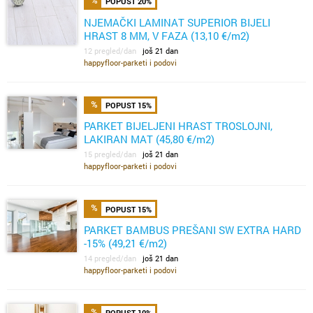
POPUST 20%
NJEMAČKI LAMINAT SUPERIOR BIJELI
HRAST 8 MM, V FAZA (13,10 €/m2)
12 pregled/dan
još 21 dan
happyfloor-parketi i podovi
POPUST 15%
PARKET BIJELJENI HRAST TROSLOJNI,
LAKIRAN MAT (45,80 €/m2)
15 pregled/dan
još 21 dan
happyfloor-parketi i podovi
POPUST 15%
PARKET BAMBUS PREŠANI SW EXTRA HARD
-15% (49,21 €/m2)
14 pregled/dan
još 21 dan
happyfloor-parketi i podovi
POPUST 10%