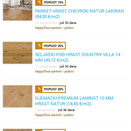
POPUST 15%
PARKET HRAST CHEVRON NATUR LAKIRAN
(84,30 €/m2)
14 pregled/dan
još 30 dana
happyfloor-parketi i podovi
POPUST 25%
SELJAČKI POD HRAST COUNTRY VILLA 14
MM (49,72 €/m2)
17 pregled/dan
još 30 dana
happyfloor-parketi i podovi
POPUST 20%
NJEMAČKI PREMIUM LAMINAT 10 MM
HRAST NATUR (18,45 €/m2)
0 pregled/dan
još 46 dana
happyfloor-parketi i podovi