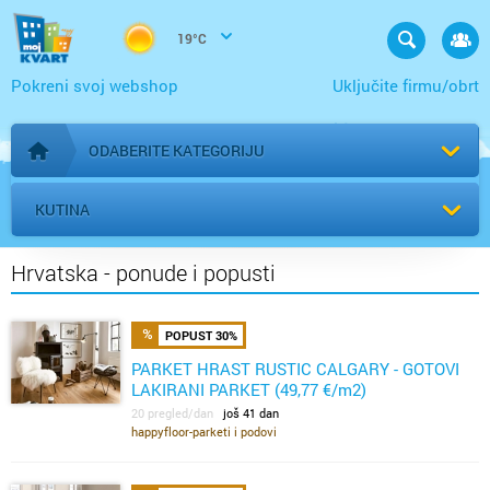
19°C
Pokreni svoj webshop
Uključite firmu/obrt
ODABERITE KATEGORIJU
Početna stranica
KUTINA
Hrvatska - ponude i popusti
POPUST 30%
PARKET HRAST RUSTIC CALGARY - GOTOVI
LAKIRANI PARKET (49,77 €/m2)
20 pregled/dan
još 41 dan
happyfloor-parketi i podovi