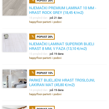
POPUST 20%
NJEMAČKI PREMIUM LAMINAT 10 MM -
HRAST ROCK GREY (18,45 €/m2)
18 pregled/dan
još 21 dan
happyfloor-parketi i podovi
POPUST 20%
NJEMAČKI LAMINAT SUPERIOR BIJELI
HRAST 8 MM, V FAZA (13,10 €/m2)
15 pregled/dan
još 19 dana
happyfloor-parketi i podovi
POPUST 15%
PARKET BIJELJENI HRAST TROSLOJNI,
LAKIRAN MAT (45,80 €/m2)
14 pregled/dan
još 19 dana
happyfloor-parketi i podovi
POPUST 15%