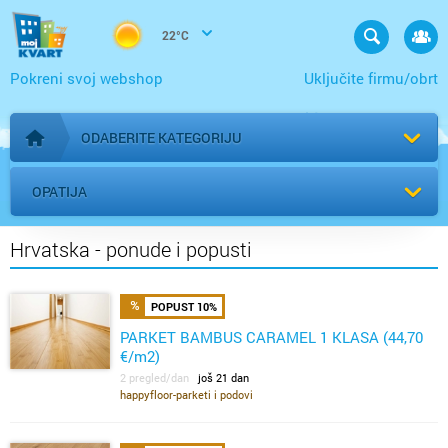
22°C
Pokreni svoj webshop
Uključite firmu/obrt
ODABERITE KATEGORIJU
Početna stranica
OPATIJA
Hrvatska - ponude i popusti
POPUST 10%
PARKET BAMBUS CARAMEL 1 KLASA (44,70
€/m2)
2 pregled/dan
još 21 dan
happyfloor-parketi i podovi