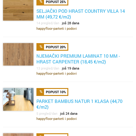
POPUST 25%
SELJAČKI POD HRAST COUNTRY VILLA 14
MM (49,72 €/m2)
14 pregled/dan
još 28 dana
happyfloor-parketi i podovi
POPUST 20%
NJEMAČKI PREMIUM LAMINAT 10 MM -
HRAST CARPENTER (18,45 €/m2)
13 pregled/dan
još 19 dana
happyfloor-parketi i podovi
POPUST 10%
PARKET BAMBUS NATUR 1 KLASA (44,70
€/m2)
5 pregled/dan
još 24 dana
happyfloor-parketi i podovi