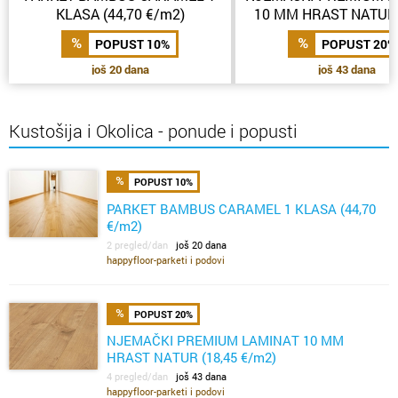
KLASA (44,70 €/m2)
10 MM HRAST NATUR 
€/m2)
POPUST 10%
POPUST 20%
još 20 dana
još 43 dana
Kustošija i Okolica - ponude i popusti
POPUST 10%
PARKET BAMBUS CARAMEL 1 KLASA (44,70
€/m2)
2 pregled/dan
još 20 dana
happyfloor-parketi i podovi
POPUST 20%
NJEMAČKI PREMIUM LAMINAT 10 MM
HRAST NATUR (18,45 €/m2)
4 pregled/dan
još 43 dana
happyfloor-parketi i podovi