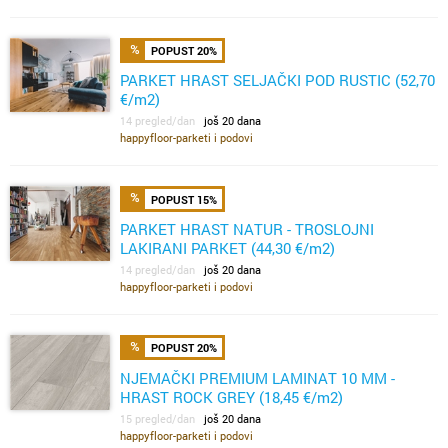
POPUST 20%
PARKET HRAST SELJAČKI POD RUSTIC (52,70
€/m2)
14 pregled/dan
još 20 dana
happyfloor-parketi i podovi
POPUST 15%
PARKET HRAST NATUR - TROSLOJNI
LAKIRANI PARKET (44,30 €/m2)
14 pregled/dan
još 20 dana
happyfloor-parketi i podovi
POPUST 20%
NJEMAČKI PREMIUM LAMINAT 10 MM -
HRAST ROCK GREY (18,45 €/m2)
15 pregled/dan
još 20 dana
happyfloor-parketi i podovi