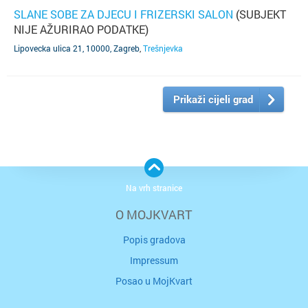
SLANE SOBE ZA DJECU I FRIZERSKI SALON
(SUBJEKT
NIJE AŽURIRAO PODATKE)
Lipovecka ulica 21, 10000, Zagreb
,
Trešnjevka
Prikaži cijeli grad
Na vrh stranice
O MOJKVART
Popis gradova
Impressum
Posao u MojKvart