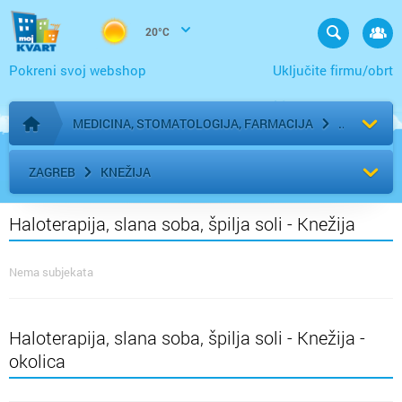
20°C
Pokreni svoj webshop
Uključite firmu/obrt
MEDICINA, STOMATOLOGIJA, FARMACIJA
Početna stranica
ZAGREB
KNEŽIJA
Haloterapija, slana soba, špilja soli - Knežija
Nema subjekata
Haloterapija, slana soba, špilja soli - Knežija -
okolica