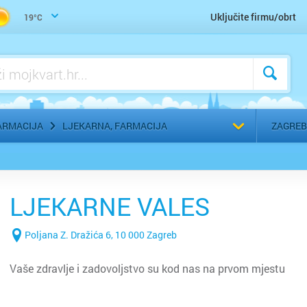
Uho-grlo-nos, Otorinolaringolog
Uključite firmu/obrt
19°C
Urologija
Zaštitna, radna, medicinska odjeća
Zubar, Stomatolog
Odaberi g
ARMACIJA
LJEKARNA, FARMACIJA
ZAGREB
LJEKARNE VALES
Poljana Z. Dražića 6, 10 000 Zagreb
Vaše zdravlje i zadovoljstvo su kod nas na prvom mjestu