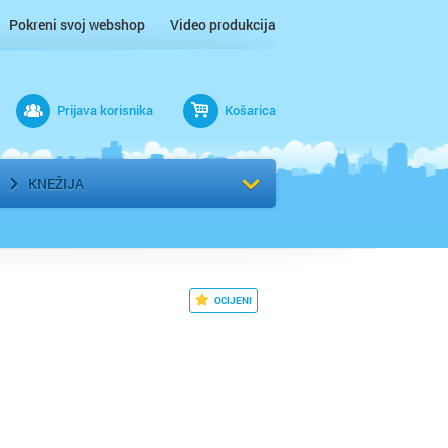
Pokreni svoj webshop
Video produkcija
Prijava korisnika
Košarica
rad
Odaberi kvart
KNEŽIJA
OCIJENI