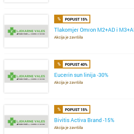
POPUST 15%
Tlakomjer Omron M2+AD i M3+
Akcija je završila
SAZNAJ VIŠE
POPUST 40%
Cijela d
Cijeli g
Eucerin sun linija -30%
Akcija je završila
SAZNAJ VIŠE
Osijek
Blato
Rijeka
Boronga
POPUST 15%
Split
Borovje
Bivitis Activa Brand -15%
Zagreb
Botinec
Akcija je završila
SAZNAJ VIŠE