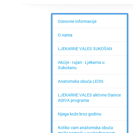
Osnovne informacije
O nama
LJEKARNE VALES SUKOŠAN
Akcije - rujan - Ljekarna u
Sukošanu
Anatomska obuća LEON
LJEKARNE VALES aktivne članice
ADIVA programa
Njega kože kroz godinu
Koliko vam anatomska obuća
može pomoći u svakodnevnom