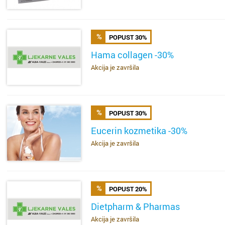
Donja S
Dubrav
Drniš
Dugave
POPUST 30%
Dubrovn
Ferenšč
Hama collagen -30%
Akcija je završila
SAZNAJ VIŠE
Dugo Se
Folnego
Gospić
Gajnice
POPUST 30%
Imotski
Gračani
Eucerin kozmetika -30%
Akcija je završila
SAZNAJ VIŠE
Ivanić 
Ivanja 
Jastreb
Jakušev
POPUST 20%
Karlova
Jankom
Dietpharm & Pharmas
Akcija je završila
SAZNAJ VIŠE
Kaštela
Jarun