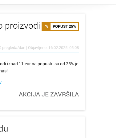
o proizvodi
POPUST 25%
0 pregleda/dan | Objavljeno: 16.02.2025. 05:08
odi iznad 11 eur na popustu su od 25% je
nas!
/
AKCIJA JE ZAVRŠILA
udu