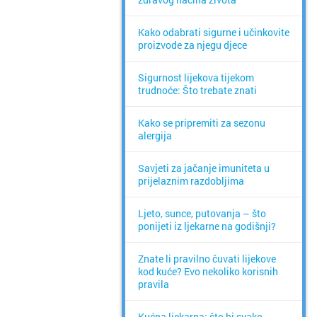
Kako odabrati sigurne i učinkovite
proizvode za njegu djece
Sigurnost lijekova tijekom
trudnoće: Što trebate znati
Kako se pripremiti za sezonu
alergija
Savjeti za jačanje imuniteta u
prijelaznim razdobljima
Ljeto, sunce, putovanja – što
ponijeti iz ljekarne na godišnji?
Znate li pravilno čuvati lijekove
kod kuće? Evo nekoliko korisnih
pravila
Kućna ljekarna: što bi svako