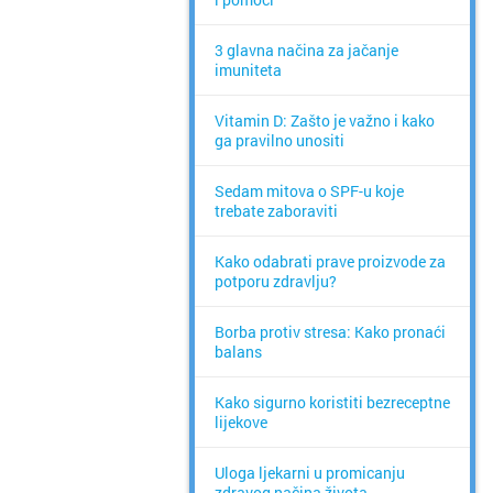
3 glavna načina za jačanje
imuniteta
Vitamin D: Zašto je važno i kako
ga pravilno unositi
Sedam mitova o SPF-u koje
trebate zaboraviti
Kako odabrati prave proizvode za
potporu zdravlju?
Borba protiv stresa: Kako pronaći
balans
Kako sigurno koristiti bezreceptne
lijekove
Uloga ljekarni u promicanju
zdravog načina života