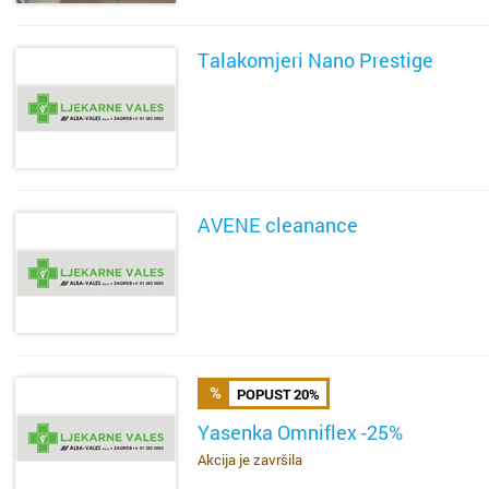
Talakomjeri Nano Prestige
SAZNAJ VIŠE
AVENE cleanance
SAZNAJ VIŠE
POPUST 20%
Yasenka Omniflex -25%
Akcija je završila
SAZNAJ VIŠE