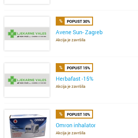
Bakar
Brestje
POPUST 30%
Benkov
Brezovi
Avene Sun- Zagreb
Biograd
Bukova
Akcija je završila
SAZNAJ VIŠE
Bjelova
Buzin
Buzet
Centar
POPUST 15%
Herbafast -15%
Čakovec
Črnome
Akcija je završila
SAZNAJ VIŠE
Čazma
Čulinec
Đakovo
Cvjetno 
POPUST 10%
Omron inhalator
Daruvar
Dubec
Akcija je završila
SAZNAJ VIŠE