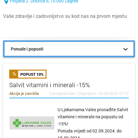
Poljana Z. Dražića 6, 10 000 Zagreb
Vaše zdravlje i zadovoljstvo su kod nas na prvom mjestu
Ponude i popusti
POPUST 10%
Salvit vitamini i minerali -15%
Akcija je završila
0 pregleda/dan | Objavljeno: 29.08.2024. 07:37
U Ljekarnama Vales pronađite Salvit
vitamine i minerale na popustu od
-15%!
Ponuda vrijedi od 02.09.2024. do
15.09.2024.