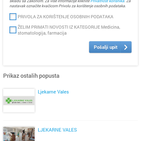
skladu sa Zakonom. Za više informacije kliknite
Privatnost korisnika
. Za
nastavak označite kvačicom Privolu za korištenje osobnih podataka.
PRIVOLA ZA KORIŠTENJE OSOBNIH PODATAKA
ŽELIM PRIMATI NOVOSTI IZ KATEGORIJE Medicina,
stomatologija, farmacija
Pošalji upit
Prikaz ostalih popusta
Ljekarne Vales
LJEKARNE VALES