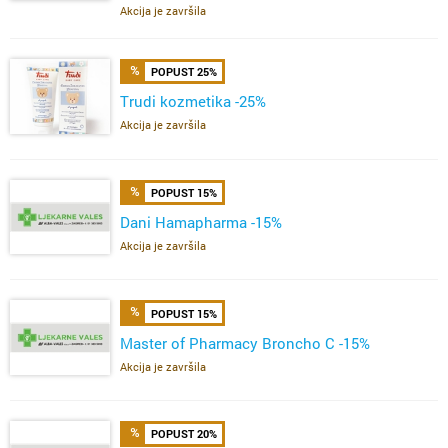
ŽELE,FERVIT,OMEGA
Akcija je završila
POPUST 25%
Trudi kozmetika -25%
Akcija je završila
POPUST 15%
Dani Hamapharma -15%
Akcija je završila
POPUST 15%
Master of Pharmacy Broncho C -15%
Akcija je završila
POPUST 20%