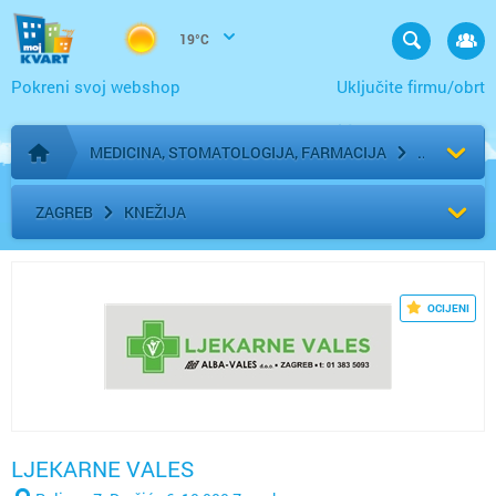
19°C
Pokreni svoj webshop
Uključite firmu/obrt
MEDICINA, STOMATOLOGIJA, FARMACIJA
Početna stranica
ZAGREB
KNEŽIJA
OCIJENI
LJEKARNE VALES