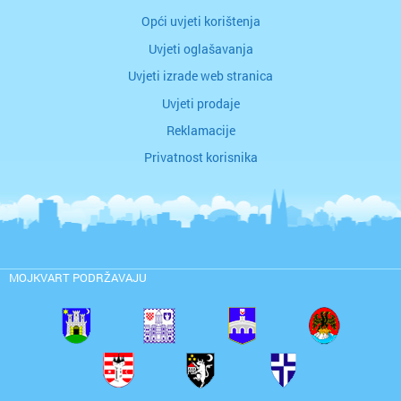
Opći uvjeti korištenja
Uvjeti oglašavanja
Uvjeti izrade web stranica
Uvjeti prodaje
Reklamacije
Privatnost korisnika
MOJKVART PODRŽAVAJU