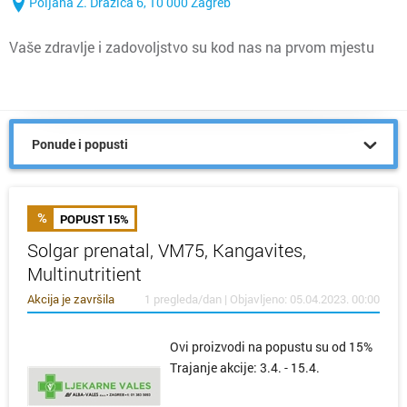
Poljana Z. Dražića 6, 10 000 Zagreb
Vaše zdravlje i zadovoljstvo su kod nas na prvom mjestu
Ponude i popusti
POPUST 15%
Solgar prenatal, VM75, Kangavites,
Multinutritient
Akcija je završila
1 pregleda/dan | Objavljeno: 05.04.2023. 00:00
Ovi proizvodi na popustu su od 15%
Trajanje akcije: 3.4. - 15.4.