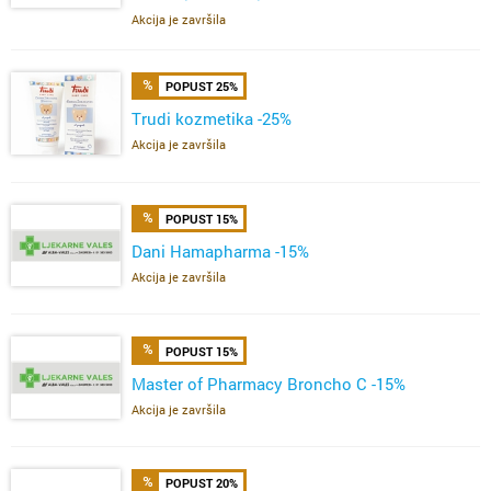
ŽELE,FERVIT,OMEGA
Akcija je završila
POPUST 25%
Trudi kozmetika -25%
Akcija je završila
POPUST 15%
Dani Hamapharma -15%
Akcija je završila
POPUST 15%
Master of Pharmacy Broncho C -15%
Akcija je završila
POPUST 20%