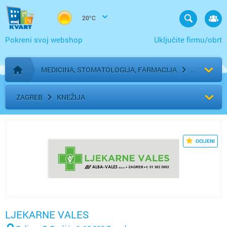
20°C
Pokreni svoj webshop
Uključite firmu/obrt
MEDICINA, STOMATOLOGIJA, FARMACIJA
Početna stranica
ZAGREB
KNEŽIJA
OCIJENI
LJEKARNE VALES