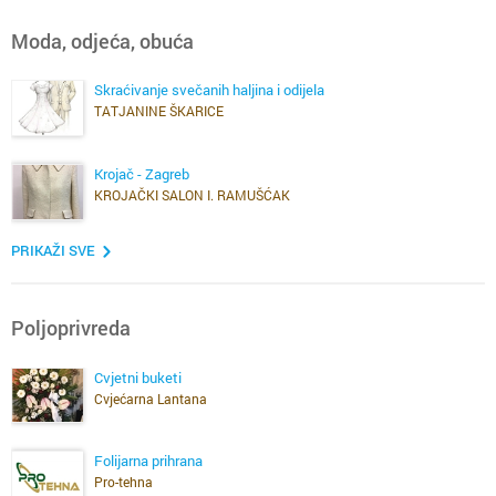
Moda, odjeća, obuća
Skraćivanje svečanih haljina i odijela
TATJANINE ŠKARICE
Krojač - Zagreb
KROJAČKI SALON I. RAMUŠĆAK
PRIKAŽI SVE
Poljoprivreda
Cvjetni buketi
Cvjećarna Lantana
Folijarna prihrana
Pro-tehna