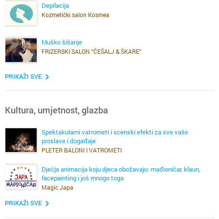
Depilacija
Kozmetički salon Kosmea
Muško šišanje
FRIZERSKI SALON "ČEŠALJ & ŠKARE"
PRIKAŽI SVE
Kultura, umjetnost, glazba
Spektakularni vatrometi i scenski efekti za sve vaše
proslave i događaje
PLETER BALONI I VATROMETI
Dječja animacija koju djeca obožavaju: mađioničar, klaun,
facepainting i još mnogo toga
Magic Japa
PRIKAŽI SVE