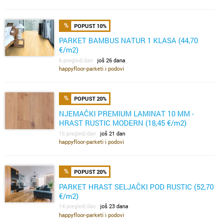
POPUST 10%
PARKET BAMBUS NATUR 1 KLASA (44,70
€/m2)
6 pregled/dan
još 26 dana
happyfloor-parketi i podovi
POPUST 20%
NJEMAČKI PREMIUM LAMINAT 10 MM -
HRAST RUSTIC MODERN (18,45 €/m2)
15 pregled/dan
još 21 dan
happyfloor-parketi i podovi
POPUST 20%
PARKET HRAST SELJAČKI POD RUSTIC (52,70
€/m2)
14 pregled/dan
još 23 dana
happyfloor-parketi i podovi