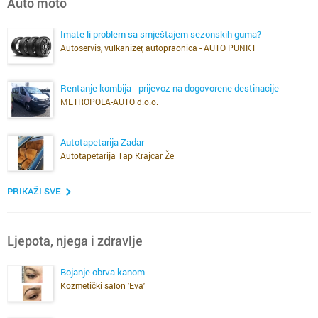
Auto moto
Imate li problem sa smještajem sezonskih guma?
Autoservis, vulkanizer, autopraonica - AUTO PUNKT
Rentanje kombija - prijevoz na dogovorene destinacije
METROPOLA-AUTO d.o.o.
Autotapetarija Zadar
Autotapetarija Tap Krajcar Že
PRIKAŽI SVE
Ljepota, njega i zdravlje
Bojanje obrva kanom
Kozmetički salon 'Eva'