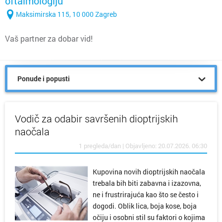
oftalmologiju
Maksimirska 115, 10 000 Zagreb
Vaš partner za dobar vid!
Ponude i popusti
Vodič za odabir savršenih dioptrijskih
naočala
1 pregleda/dan | Objavljeno: 20.07.2026. 06:30
Kupovina novih dioptrijskih naočala
trebala bih biti zabavna i izazovna,
ne i frustrirajuća kao što se često i
dogodi. Oblik lica, boja kose, boja
očiju i osobni stil su faktori o kojima