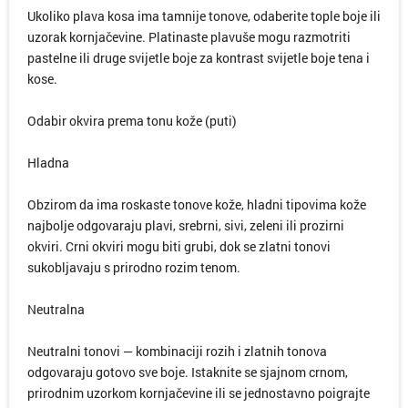
Ukoliko plava kosa ima tamnije tonove, odaberite tople boje ili
uzorak kornjačevine. Platinaste plavuše mogu razmotriti
pastelne ili druge svijetle boje za kontrast svijetle boje tena i
kose.
Odabir okvira prema tonu kože (puti)
Hladna
Obzirom da ima roskaste tonove kože, hladni tipovima kože
najbolje odgovaraju plavi, srebrni, sivi, zeleni ili prozirni
okviri. Crni okviri mogu biti grubi, dok se zlatni tonovi
sukobljavaju s prirodno rozim tenom.
Neutralna
Neutralni tonovi — kombinaciji rozih i zlatnih tonova
odgovaraju gotovo sve boje. Istaknite se sjajnom crnom,
prirodnim uzorkom kornjačevine ili se jednostavno poigrajte