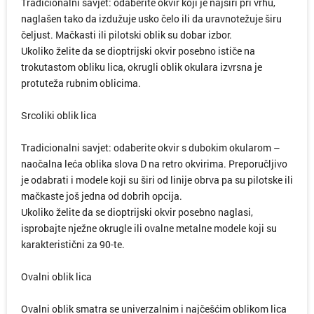
Tradicionalni savjet: odaberite okvir koji je najširi pri vrhu,
naglašen tako da izdužuje usko čelo ili da uravnotežuje širu
čeljust. Mačkasti ili pilotski oblik su dobar izbor.
Ukoliko želite da se dioptrijski okvir posebno ističe na
trokutastom obliku lica, okrugli oblik okulara izvrsna je
protuteža rubnim oblicima.
Srcoliki oblik lica
Tradicionalni savjet: odaberite okvir s dubokim okularom –
naočalna leća oblika slova D na retro okvirima. Preporučljivo
je odabrati i modele koji su širi od linije obrva pa su pilotske ili
mačkaste još jedna od dobrih opcija.
Ukoliko želite da se dioptrijski okvir posebno naglasi,
isprobajte nježne okrugle ili ovalne metalne modele koji su
karakteristični za 90-te.
Ovalni oblik lica
Ovalni oblik smatra se univerzalnim i najčešćim oblikom lica