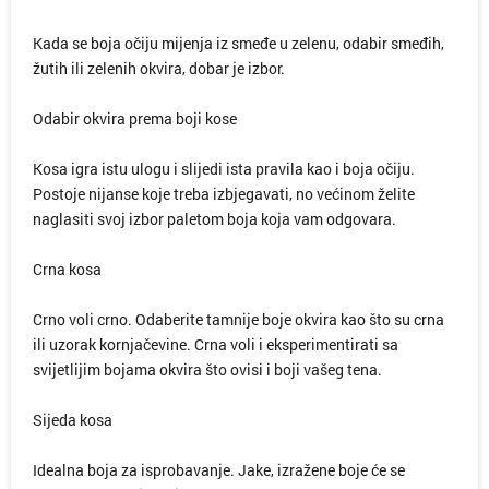
Kada se boja očiju mijenja iz smeđe u zelenu, odabir smeđih,
žutih ili zelenih okvira, dobar je izbor.
Odabir okvira prema boji kose
Kosa igra istu ulogu i slijedi ista pravila kao i boja očiju.
Postoje nijanse koje treba izbjegavati, no većinom želite
naglasiti svoj izbor paletom boja koja vam odgovara.
Crna kosa
Crno voli crno. Odaberite tamnije boje okvira kao što su crna
ili uzorak kornjačevine. Crna voli i eksperimentirati sa
svijetlijim bojama okvira što ovisi i boji vašeg tena.
Sijeda kosa
Idealna boja za isprobavanje. Jake, izražene boje će se