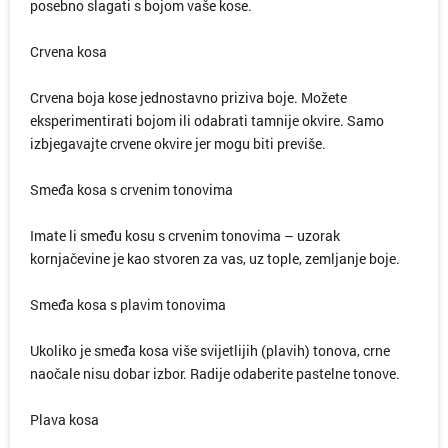
posebno slagati s bojom vaše kose.
Crvena kosa
Crvena boja kose jednostavno priziva boje. Možete
eksperimentirati bojom ili odabrati tamnije okvire. Samo
izbjegavajte crvene okvire jer mogu biti previše.
Smeđa kosa s crvenim tonovima
Imate li smeđu kosu s crvenim tonovima – uzorak
kornjačevine je kao stvoren za vas, uz tople, zemljanje boje.
Smeđa kosa s plavim tonovima
Ukoliko je smeđa kosa više svijetlijih (plavih) tonova, crne
naočale nisu dobar izbor. Radije odaberite pastelne tonove.
Plava kosa