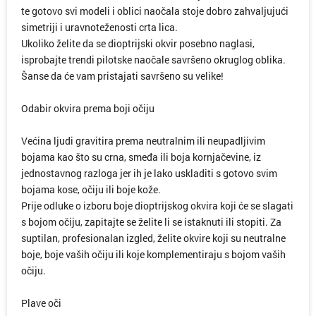
te gotovo svi modeli i oblici naočala stoje dobro zahvaljujući
simetriji i uravnoteženosti crta lica.
Ukoliko želite da se dioptrijski okvir posebno naglasi,
isprobajte trendi pilotske naočale savršeno okruglog oblika.
Šanse da će vam pristajati savršeno su velike!
Odabir okvira prema boji očiju
Većina ljudi gravitira prema neutralnim ili neupadljivim
bojama kao što su crna, smeđa ili boja kornjačevine, iz
jednostavnog razloga jer ih je lako uskladiti s gotovo svim
bojama kose, očiju ili boje kože.
Prije odluke o izboru boje dioptrijskog okvira koji će se slagati
s bojom očiju, zapitajte se želite li se istaknuti ili stopiti. Za
suptilan, profesionalan izgled, želite okvire koji su neutralne
boje, boje vaših očiju ili koje komplementiraju s bojom vaših
očiju.
Plave oči