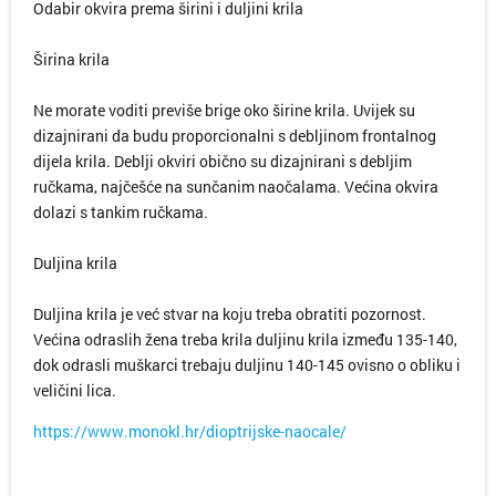
Odabir okvira prema širini i duljini krila
Širina krila
Ne morate voditi previše brige oko širine krila. Uvijek su
dizajnirani da budu proporcionalni s debljinom frontalnog
dijela krila. Deblji okviri obično su dizajnirani s debljim
ručkama, najčešće na sunčanim naočalama. Većina okvira
dolazi s tankim ručkama.
Duljina krila
Duljina krila je već stvar na koju treba obratiti pozornost.
Većina odraslih žena treba krila duljinu krila između 135-140,
dok odrasli muškarci trebaju duljinu 140-145 ovisno o obliku i
veličini lica.
https://www.monokl.hr/dioptrijske-naocale/