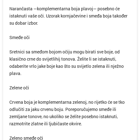
Narančasta —komplementarna boja plavoj— posebno će
istaknuti vaše oči. Uzorak kornjačevine i smeđa boja također
su dobar izbor.
Smeđe oči
Sretnici sa smeđom bojom očiju mogu birati sve boje, od
klasično crne do svijetlihij tonova. Želite li se istaknuti,
odaberite vrlo jake boje kao što su svijetlo zelena ili nježno
plava.
Zelene oči
Crvena boja je komplementarna zelenoj, no rijetko će se tko
odlučiti za jaku crvenu boju. Poreporučujemo smeđe ili
zemljane tonove, no ukoliko se želite posebno istaknuti,
razmotrite zlatne ili ljubičaste okvire.
Zeleno smeđe oči