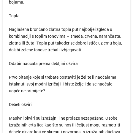
bojama.
Topla
Naglašena brončano zlatna topla put najbolje izgleda u
kombinaciji s toplim tonovima – smeđa, crvena, narančasta,
zlatna ili žuta. Topla put također se dobro ističe uz crnu boju,
dok bi zelene tonove trebali izbjegavati.
Odabir naočala prema debljini okvira
Prvo pitanje koje si trebate postaviti je želite li naočalama
istaknuti svoj modni izričaj ili biste željeli da se naočale
uopće ne primijete?
Debeli okviri
Masivni okviri su izražajni i ne prolaze nezapaženo. Osobe
izražajnih crta lica kao što su nos ili čeljust mogu razmotriti
debele okvire koji će skrenuti pozornost s izražajnih dijelova