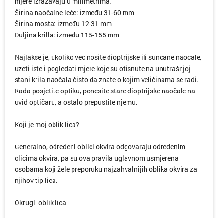
mjere izražavaju u milimetrima.
Širina naočalne leće: između 31-60 mm
Širina mosta: između 12-31 mm
Duljina krilla: između 115-155 mm
Najlakše je, ukoliko već nosite dioptrijske ili sunčane naočale,
uzeti iste i pogledati mjere koje su otisnute na unutrašnjoj
stani krila naočala čisto da znate o kojim veličinama se radi.
Kada posjetite optiku, ponesite stare dioptrijske naočale na
uvid optičaru, a ostalo prepustite njemu.
Koji je moj oblik lica?
Generalno, određeni oblici okvira odgovaraju određenim
olicima okvira, pa su ova pravila uglavnom usmjerena
osobama koji žele preporuku najzahvalnijih oblika okvira za
njihov tip lica.
Okrugli oblik lica