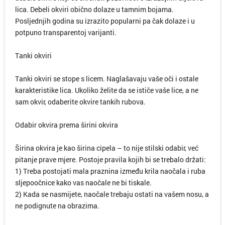
lica. Debeli okviri obično dolaze u tamnim bojama.
Posljednjih godina su izrazito popularni pa čak dolaze i u
potpuno transparentoj varijanti.
Tanki okviri
Tanki okviri se stope s licem. Naglašavaju vaše oči i ostale
karakteristike lica. Ukoliko želite da se ističe vaše lice, a ne
sam okvir, odaberite okvire tankih rubova.
Odabir okvira prema širini okvira
Širina okvira je kao širina cipela – to nije stilski odabir, već
pitanje prave mjere. Postoje pravila kojih bi se trebalo držati:
1) Treba postojati mala praznina između krila naočala i ruba
sljepoočnice kako vas naočale ne bi tiskale.
2) Kada se nasmijete, naočale trebaju ostati na vašem nosu, a
ne podignute na obrazima.