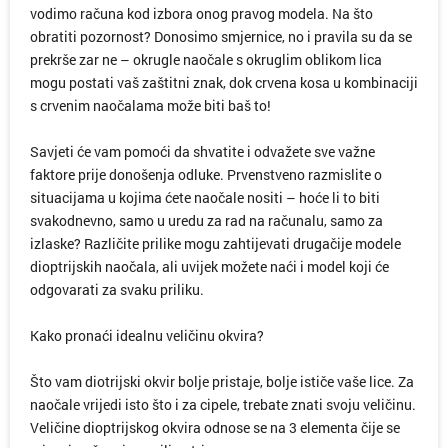
vodimo računa kod izbora onog pravog modela. Na što
obratiti pozornost? Donosimo smjernice, no i pravila su da se
prekrše zar ne – okrugle naočale s okruglim oblikom lica
mogu postati vaš zaštitni znak, dok crvena kosa u kombinaciji
s crvenim naočalama može biti baš to!
Savjeti će vam pomoći da shvatite i odvažete sve važne
faktore prije donošenja odluke. Prvenstveno razmislite o
situacijama u kojima ćete naočale nositi – hoće li to biti
svakodnevno, samo u uredu za rad na računalu, samo za
izlaske? Različite prilike mogu zahtijevati drugačije modele
dioptrijskih naočala, ali uvijek možete naći i model koji će
odgovarati za svaku priliku.
Kako pronaći idealnu veličinu okvira?
Što vam diotrijski okvir bolje pristaje, bolje ističe vaše lice. Za
naočale vrijedi isto što i za cipele, trebate znati svoju veličinu.
Veličine dioptrijskog okvira odnose se na 3 elementa čije se