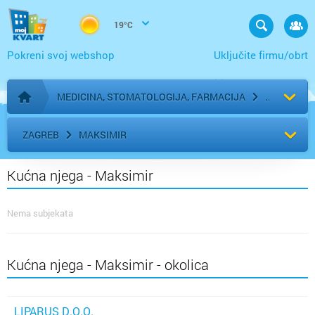
19°C
Pokreni svoj webshop
Uključite firmu/obrt
MEDICINA, STOMATOLOGIJA, FARMACIJA
Početna stranica
ZAGREB
MAKSIMIR
Kućna njega - Maksimir
Nema subjekata
Kućna njega - Maksimir - okolica
LIPARUS D.O.O.