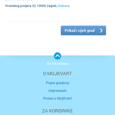
Hrvatskog proljeća 32, 10000 Zagreb
,
Dubrava
Prikaži cijeli grad
Na vrh stranice
O MOJKVART
Popis gradova
Impressum
Posao u MojKvart
ZA KORISNIKE