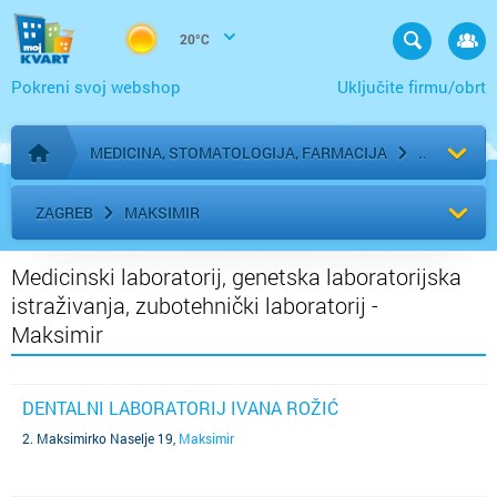
20°C
Pokreni svoj webshop
Uključite firmu/obrt
MEDICINA, STOMATOLOGIJA, FARMACIJA
Početna stranica
ZAGREB
MAKSIMIR
Medicinski laboratorij, genetska laboratorijska
istraživanja, zubotehnički laboratorij -
Maksimir
DENTALNI LABORATORIJ IVANA ROŽIĆ
2. Maksimirko Naselje 19
,
Maksimir