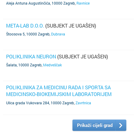
Aleja Antuna Augustinčića, 10000 Zagreb
,
Ravnice
META-LAB D.O.O.
(SUBJEKT JE UGAŠEN)
Štoosova 5, 10000 Zagreb
,
Dubrava
POLIKLINIKA NEURON
(SUBJEKT JE UGAŠEN)
Šalata, 10000 Zagreb
,
Medveščak
POLIKLINIKA ZA MEDICINU RADA I SPORTA SA
MEDICINSKO-BIOKEMIJSKIM LABORATORIJEM
ZAGREBAČKOG ŠPORTSKOG SAVEZA
(SUBJEKT JE
Ulica grada Vukovara 284, 10000 Zagreb
,
Zavrtnica
UGAŠEN)
Prikaži cijeli grad