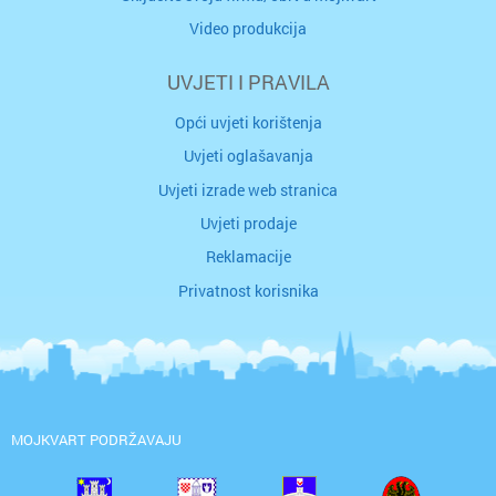
Video produkcija
UVJETI I PRAVILA
Opći uvjeti korištenja
Uvjeti oglašavanja
Uvjeti izrade web stranica
Uvjeti prodaje
Reklamacije
Privatnost korisnika
MOJKVART PODRŽAVAJU