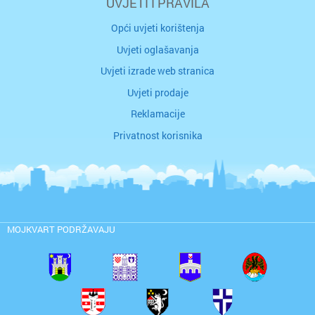
UVJETI I PRAVILA
Opći uvjeti korištenja
Uvjeti oglašavanja
Uvjeti izrade web stranica
Uvjeti prodaje
Reklamacije
Privatnost korisnika
MOJKVART PODRŽAVAJU