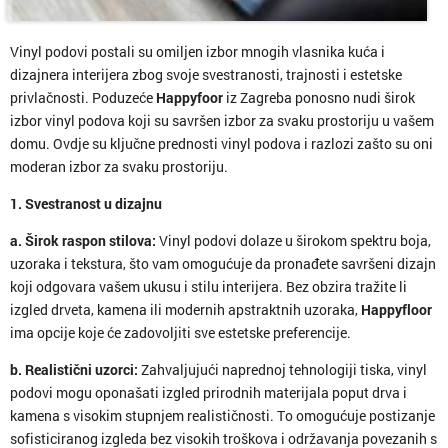
Vinyl podovi postali su omiljen izbor mnogih vlasnika kuća i
dizajnera interijera zbog svoje svestranosti, trajnosti i estetske
privlačnosti. Poduzeće
Happyfoor
iz Zagreba ponosno nudi širok
izbor vinyl podova koji su savršen izbor za svaku prostoriju u vašem
domu. Ovdje su ključne prednosti vinyl podova i razlozi zašto su oni
moderan izbor za svaku prostoriju.
1. Svestranost u dizajnu
a. Širok raspon stilova:
Vinyl podovi dolaze u širokom spektru boja,
uzoraka i tekstura, što vam omogućuje da pronađete savršeni dizajn
koji odgovara vašem ukusu i stilu interijera. Bez obzira tražite li
izgled drveta, kamena ili modernih apstraktnih uzoraka,
Happyfloor
ima opcije koje će zadovoljiti sve estetske preferencije.
b. Realistični uzorci:
Zahvaljujući naprednoj tehnologiji tiska, vinyl
podovi mogu oponašati izgled prirodnih materijala poput drva i
kamena s visokim stupnjem realističnosti. To omogućuje postizanje
sofisticiranog izgleda bez visokih troškova i održavanja povezanih s