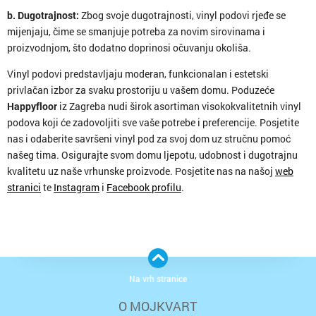
b. Dugotrajnost:
Zbog svoje dugotrajnosti, vinyl podovi rjeđe se
mijenjaju, čime se smanjuje potreba za novim sirovinama i
proizvodnjom, što dodatno doprinosi očuvanju okoliša.
Vinyl podovi predstavljaju moderan, funkcionalan i estetski
privlačan izbor za svaku prostoriju u vašem domu. Poduzeće
Happyfloor
iz Zagreba nudi širok asortiman visokokvalitetnih vinyl
podova koji će zadovoljiti sve vaše potrebe i preferencije. Posjetite
nas i odaberite savršeni vinyl pod za svoj dom uz stručnu pomoć
našeg tima. Osigurajte svom domu ljepotu, udobnost i dugotrajnu
kvalitetu uz naše vrhunske proizvode. Posjetite nas na našoj
web
stranici
te
Instagram
i
Facebook profilu
.
Na vrh stranice
O MOJKVART