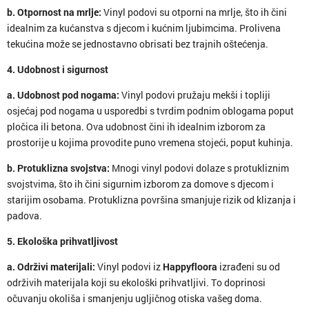
b. Otpornost na mrlje:
Vinyl podovi su otporni na mrlje, što ih čini
idealnim za kućanstva s djecom i kućnim ljubimcima. Prolivena
tekućina može se jednostavno obrisati bez trajnih oštećenja.
4. Udobnost i sigurnost
a. Udobnost pod nogama:
Vinyl podovi pružaju mekši i topliji
osjećaj pod nogama u usporedbi s tvrdim podnim oblogama poput
pločica ili betona. Ova udobnost čini ih idealnim izborom za
prostorije u kojima provodite puno vremena stojeći, poput kuhinja.
b. Protuklizna svojstva:
Mnogi vinyl podovi dolaze s protukliznim
svojstvima, što ih čini sigurnim izborom za domove s djecom i
starijim osobama. Protuklizna površina smanjuje rizik od klizanja i
padova.
5. Ekološka prihvatljivost
a. Održivi materijali:
Vinyl podovi iz
Happyfloora
izrađeni su od
održivih materijala koji su ekološki prihvatljivi. To doprinosi
očuvanju okoliša i smanjenju ugljičnog otiska vašeg doma.