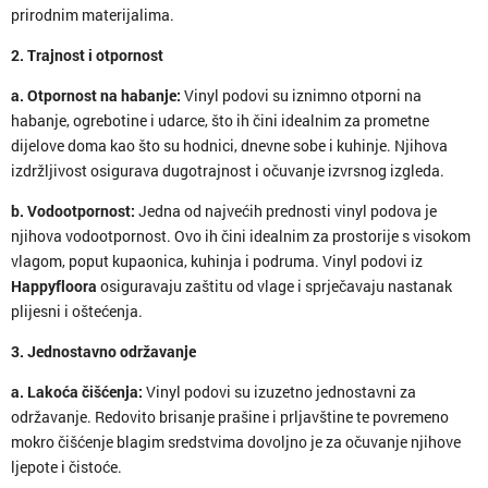
prirodnim materijalima.
2. Trajnost i otpornost
a. Otpornost na habanje:
Vinyl podovi su iznimno otporni na
habanje, ogrebotine i udarce, što ih čini idealnim za prometne
dijelove doma kao što su hodnici, dnevne sobe i kuhinje. Njihova
izdržljivost osigurava dugotrajnost i očuvanje izvrsnog izgleda.
b. Vodootpornost:
Jedna od najvećih prednosti vinyl podova je
njihova vodootpornost. Ovo ih čini idealnim za prostorije s visokom
vlagom, poput kupaonica, kuhinja i podruma. Vinyl podovi iz
Happyfloora
osiguravaju zaštitu od vlage i sprječavaju nastanak
plijesni i oštećenja.
3. Jednostavno održavanje
a. Lakoća čišćenja:
Vinyl podovi su izuzetno jednostavni za
održavanje. Redovito brisanje prašine i prljavštine te povremeno
mokro čišćenje blagim sredstvima dovoljno je za očuvanje njihove
ljepote i čistoće.