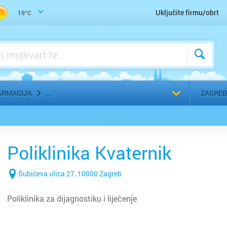
Uho-grlo-nos, Otorinolaringolog
Uključite firmu/obrt
19°C
Urologija
Zaštitna, radna, medicinska odjeća
Zubar, Stomatolog
Odaberi g
ARMACIJA
ZAGREB
Poliklinika Kvaternik
Šubićeva ulica 27, 10000 Zagreb
Poliklinika za dijagnostiku i liječenje