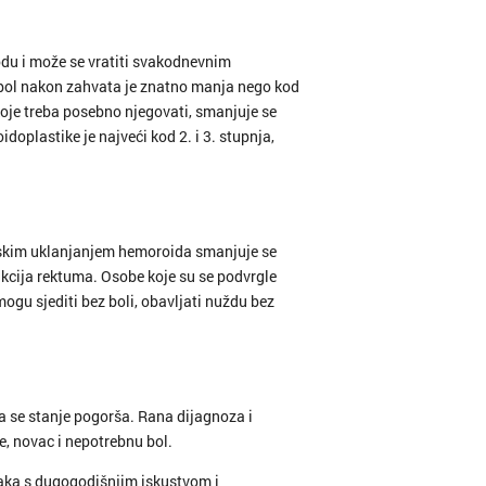
du i može se vratiti svakodnevnim
a bol nakon zahvata je znatno manja nego kod
oje treba posebno njegovati, smanjuje se
oplastike je najveći kod 2. i 3. stupnja,
erskim uklanjanjem hemoroida smanjuje se
cija rektuma. Osobe koje su se podvrgle
ogu sjediti bez boli, obavljati nuždu bez
 se stanje pogorša. Rana dijagnoza i
, novac i nepotrebnu bol.
jaka s dugogodišnjim iskustvom i