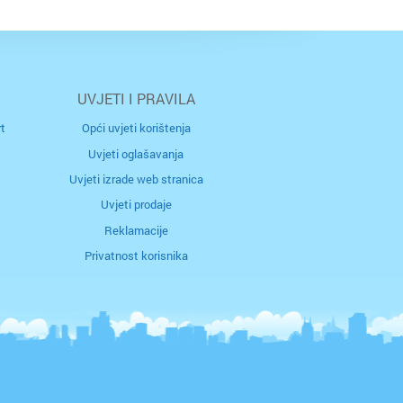
UVJETI I PRAVILA
t
Opći uvjeti korištenja
Uvjeti oglašavanja
Uvjeti izrade web stranica
Uvjeti prodaje
ržava
rad
Reklamacije
Privatnost korisnika
j