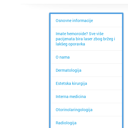
Osnovne informacije
Imate hemoroide? Sve više
pacijenata bira laser zbog bržeg i
lakšeg oporavka
O nama
Dermatologija
Estetska kirurgija
Interna medicina
Otorinolaringologija
Radiologija