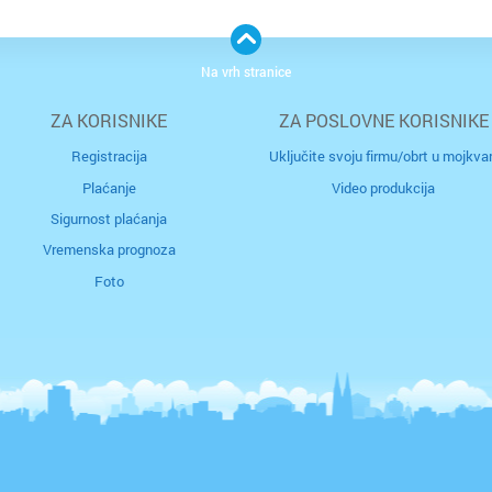
Na vrh stranice
ZA KORISNIKE
ZA POSLOVNE KORISNIKE
Registracija
Uključite svoju firmu/obrt u mojkvar
Plaćanje
Video produkcija
Sigurnost plaćanja
Vremenska prognoza
Cijela d
Cijeli g
Foto
Osijek
Blato
Rijeka
Boronga
Split
Borovje
Zagreb
Botinec