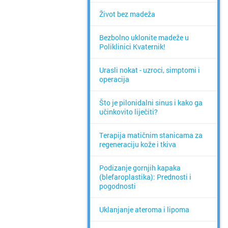
Život bez madeža
Bezbolno uklonite madeže u
Poliklinici Kvaternik!
Urasli nokat - uzroci, simptomi i
operacija
Što je pilonidalni sinus i kako ga
učinkovito liječiti?
Terapija matičnim stanicama za
regeneraciju kože i tkiva
Podizanje gornjih kapaka
(blefaroplastika): Prednosti i
pogodnosti
Uklanjanje ateroma i lipoma