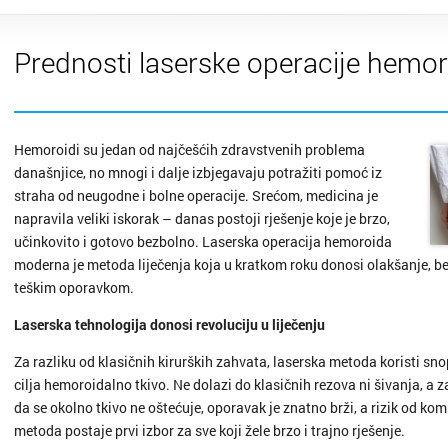
Prednosti laserske operacije hemo
Hemoroidi su jedan od najčešćih zdravstvenih problema
današnjice, no mnogi i dalje izbjegavaju potražiti pomoć iz
straha od neugodne i bolne operacije. Srećom, medicina je
napravila veliki iskorak – danas postoji rješenje koje je brzo,
učinkovito i gotovo bezbolno. Laserska operacija hemoroida
moderna je metoda liječenja koja u kratkom roku donosi olakšanje, be
teškim oporavkom.
Laserska tehnologija donosi revoluciju u liječenju
Za razliku od klasičnih kirurških zahvata, laserska metoda koristi snop
cilja hemoroidalno tkivo. Ne dolazi do klasičnih rezova ni šivanja, a 
da se okolno tkivo ne oštećuje, oporavak je znatno brži, a rizik od k
metoda postaje prvi izbor za sve koji žele brzo i trajno rješenje.