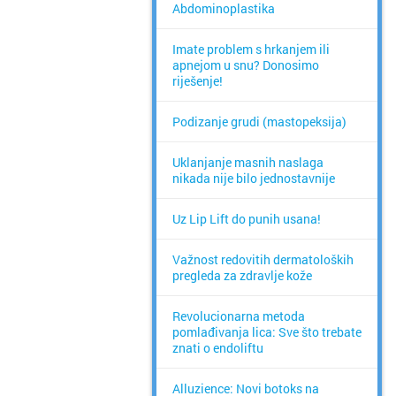
Abdominoplastika
Imate problem s hrkanjem ili
apnejom u snu? Donosimo
riješenje!
Podizanje grudi (mastopeksija)
Uklanjanje masnih naslaga
nikada nije bilo jednostavnije
Uz Lip Lift do punih usana!
Važnost redovitih dermatoloških
pregleda za zdravlje kože
Revolucionarna metoda
pomlađivanja lica: Sve što trebate
znati o endoliftu
Alluzience: Novi botoks na