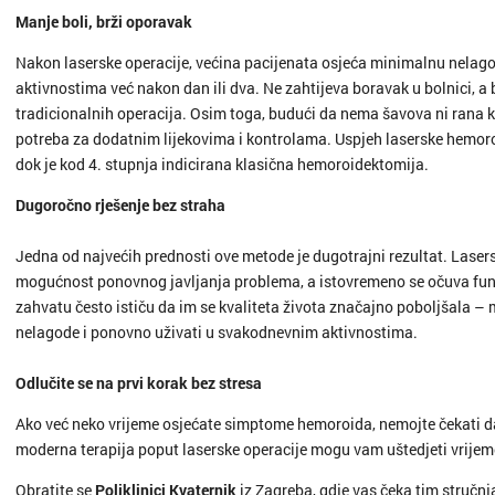
Manje boli, brži oporavak
Nakon laserske operacije, većina pacijenata osjeća minimalnu nelago
aktivnostima već nakon dan ili dva. Ne zahtijeva boravak u bolnici, 
tradicionalnih operacija. Osim toga, budući da nema šavova ni rana k
potreba za dodatnim lijekovima i kontrolama. Uspjeh laserske hemoroid
dok je kod 4. stupnja indicirana klasična hemoroidektomija.
Dugoročno rješenje bez straha
Jedna od najvećih prednosti ove metode je dugotrajni rezultat. Las
mogućnost ponovnog javljanja problema, a istovremeno se očuva funk
zahvatu često ističu da im se kvaliteta života značajno poboljšala – m
nelagode i ponovno uživati u svakodnevnim aktivnostima.
Odlučite se na prvi korak bez stresa
Ako već neko vrijeme osjećate simptome hemoroida, nemojte čekati da
moderna terapija poput laserske operacije mogu vam uštedjeti vrijeme
Obratite se
Poliklinici Kvaternik
iz Zagreba, gdje vas čeka tim stručn