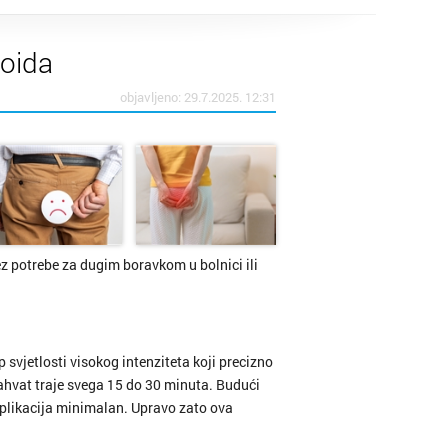
roida
objavljeno: 29.7.2025. 12:31
z potrebe za dugim boravkom u bolnici ili
 svjetlosti visokog intenziteta koji precizno
zahvat traje svega 15 do 30 minuta. Budući
omplikacija minimalan. Upravo zato ova