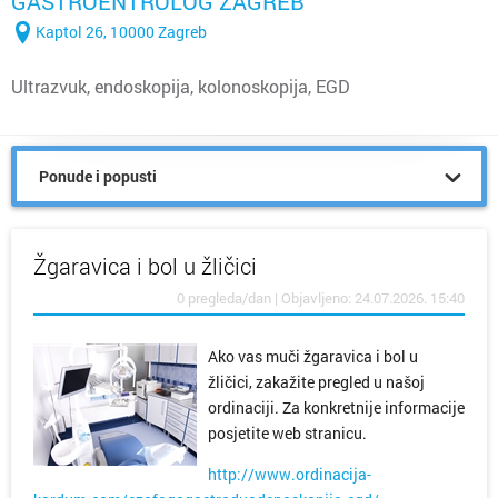
GASTROENTROLOG ZAGREB
Kaptol 26, 10000 Zagreb
Ultrazvuk, endoskopija, kolonoskopija, EGD
Ponude i popusti
Žgaravica i bol u žličici
0 pregleda/dan | Objavljeno: 24.07.2026. 15:40
Ako vas muči žgaravica i bol u
žličici, zakažite pregled u našoj
ordinaciji. Za konkretnije informacije
posjetite web stranicu.
http://www.ordinacija-