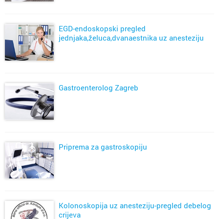
EGD-endoskopski pregled
jednjaka,želuca,dvanaestnika uz anesteziju
Gastroenterolog Zagreb
Priprema za gastroskopiju
Kolonoskopija uz anesteziju-pregled debelog
crijeva