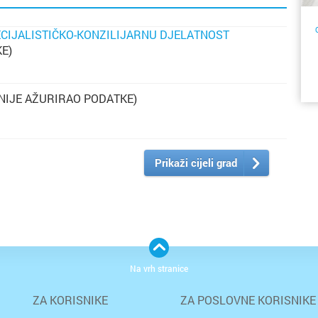
PECIJALISTIČKO-KONZILIJARNU DJELATNOST
E)
NIJE AŽURIRAO PODATKE)
na
or
če
o
ra
Prikaži cijeli grad
na
p
s
z
s
Na vrh stranice
im
om
č
ZA KORISNIKE
ZA POSLOVNE KORISNIKE
na
re