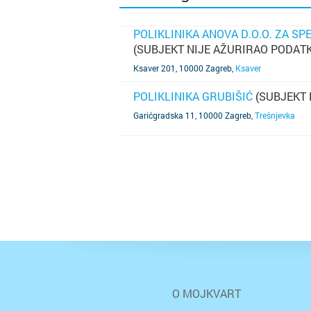
POLIKLINIKA ANOVA D.O.O. ZA S
(SUBJEKT NIJE AŽURIRAO PODATK
SAZNAJ VIŠE
Ksaver 201, 10000 Zagreb
,
Ksaver
POLIKLINIKA GRUBIŠIĆ
(SUBJEKT 
SAZNAJ VIŠE
Garićgradska 11, 10000 Zagreb
,
Trešnjevka
O MOJKVART