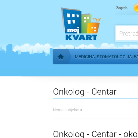
Kardiolog
Zagreb
Kućna njega
Logoped
Ljekarna, farmacija
MEDICINA, STOMATOLOGIJA, F
Početna stranica
Onkolog - Centar
Nema subjekata
Onkolog - Centar - oko