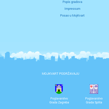
Popis gradova
Impressum
Posao u MojKvart
MOJKVART PODRŽAVAJU
Poglavarstvo
Poglavarstvo
Grada Zagreba
Grada Splita