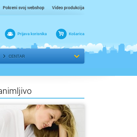
Pokreni svoj webshop
Video produkcija
Prijava korisnika
Košarica
rad
Odaberi kvart
CENTAR
animljivo