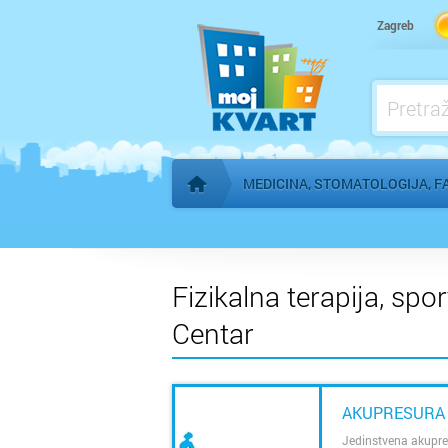
Kardiolog
Zagreb
Kućna njega
Logoped
Ljekarna, farmacija
MEDICINA, STOMATOLOGIJA, F
Početna stranica
Fizikalna terapija, spo
Centar
AKUPRESURA
Jedinstvena akupre