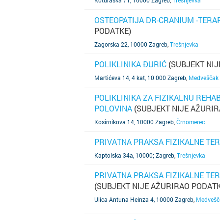
Koturaška 71, 10000 Zagreb
,
Trešnjevka
OSTEOPATIJA DR-CRANIUM -TERA
PODATKE)
SAZNAJ VIŠE
Zagorska 22, 10000 Zagreb
,
Trešnjevka
POLIKLINIKA ĐURIĆ
(SUBJEKT NIJ
SAZNAJ VIŠE
Martićeva 14, 4 kat, 10 000 Zagreb
,
Medveščak
POLIKLINIKA ZA FIZIKALNU REHAB
POLOVINA
(SUBJEKT NIJE AŽURIR
SAZNAJ VIŠE
Kosirnikova 14, 10000 Zagreb
,
Črnomerec
PRIVATNA PRAKSA FIZIKALNE TER
SAZNAJ VIŠE
Kaptolska 34a, 10000; Zagreb
,
Trešnjevka
PRIVATNA PRAKSA FIZIKALNE TER
(SUBJEKT NIJE AŽURIRAO PODATK
SAZNAJ VIŠE
Ulica Antuna Heinza 4, 10000 Zagreb
,
Medvešč