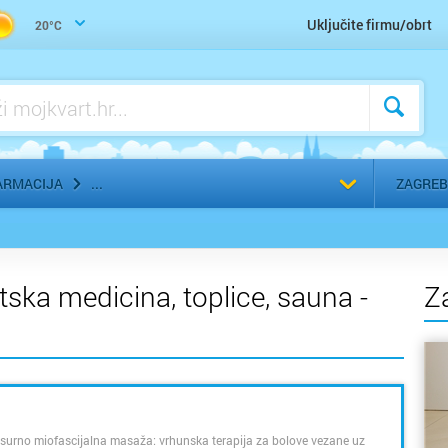
Uho-grlo-nos, Otorinolaringolog
Uključite firmu/obrt
20°C
Urologija
Zaštitna, radna, medicinska odjeća
Zubar, Stomatolog
Odaberi g
ARMACIJA
ZAGREB
rtska medicina, toplice, sauna -
Z
surno miofascijalna masaža: vrhunska terapija za bolove vezane uz