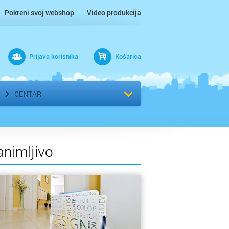
Pokreni svoj webshop
Video produkcija
Prijava korisnika
Košarica
rad
Odaberi kvart
CENTAR
animljivo