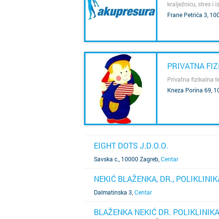
kralježnicu, stres i i
Frane Petrića 3, 1
SAZNAJ VIŠE
PRIVATNA FI
Privatna fizikalna t
Kneza Porina 69, 10
SAZNAJ VIŠE
EIGHT DOTS J.D.O.O.
SAZNAJ VIŠE
Savska c., 10000 Zagreb
,
Centar
NEKIĆ BLAŽENKA, DR., POLIKLINI
SAZNAJ VIŠE
Dalmatinska 3
,
Centar
BLAŽENKA NEKIĆ DR. POLIKLINIKA