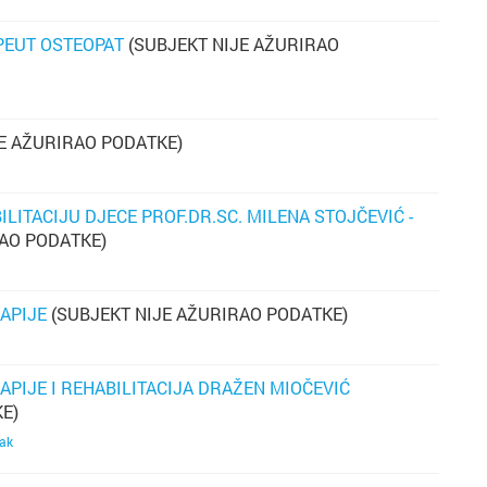
Bakar
Brestje
PEUT OSTEOPAT
(SUBJEKT NIJE AŽURIRAO
Benkov
Brezovi
Biograd
Bukova
E AŽURIRAO PODATKE)
Bjelova
Buzin
ILITACIJU DJECE PROF.DR.SC. MILENA STOJČEVIĆ -
Buzet
Centar
AO PODATKE)
Čakovec
Črnome
APIJE
(SUBJEKT NIJE AŽURIRAO PODATKE)
Čazma
Čulinec
APIJE I REHABILITACIJA DRAŽEN MIOČEVIĆ
Đakovo
Cvjetno 
E)
ak
Daruvar
Dubec