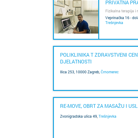
PRIVATNA PRA
Fizikalna terapija i
Veprinačka 16 - dola
Trešnjevka
SAZNAJ VIŠE
POLIKLINIKA T ZDRAVSTVENI CE
DJELATNOSTI
Ilica 253, 10000 Zagreb
,
Črnomerec
SAZNAJ VIŠE
RE-MOVE, OBRT ZA MASAŽU I USLU
Zvonigradska ulica 49
,
Trešnjevka
SAZNAJ VIŠE