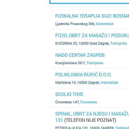
FIZIKALNA TERAPIJA SUZI BOSNAR
SAZNAJ VIŠE
Ljudevita Posavskog 36b
,
Medveščak
FIZIO, OBRT ZA MASAŽU I PODUKU
SAZNAJ VIŠE
KUČERINA 52, 10000 Grad Zagreb
,
Trešnjevka
NADO CENTAR ZAGREB
SAZNAJ VIŠE
Kranjčevićeva 36/1
,
Trešnjevka
POLIKLINIKA ĐURIĆ D.O.O.
SAZNAJ VIŠE
Martićeva 14, 10000 Zagreb
,
Medveščak
SCOLIO TIME
SAZNAJ VIŠE
Črnomerec 147
,
Črnomerec
SPINAL, OBRT ZA NJEGU I MASAŽU
131
(TELEFON NIJE POZNAT)
SAZNAJ VIŠE
PETROVA ULICA 131, 10000 ZAGREB
,
Trešnjev