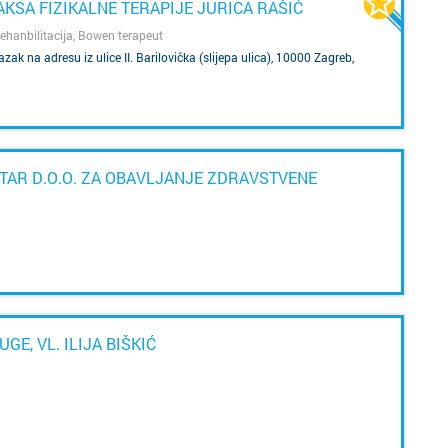
na
KSA FIZIKALNE TERAPIJE JURICA RAŠIĆ
ko
n
re
 rehanbilitacija, Bowen terapeut
č
zak na adresu iz ulice II. Barilovička (slijepa ulica), 10000 Zagreb
,
sv
p
i
na
d
pa
in
p
r
t
NTAR D.O.O. ZA OBAVLJANJE ZDRAVSTVENE
up
og
iz
le
ko
sv
n
s
nep
GE, VL. ILIJA BIŠKIĆ
d
z
p
v