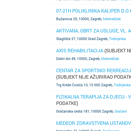
07-21H POLIKLINIKA KALIPER D.O.
SAZNAJ VIŠE
Bužanova 20, 10000, Zagreb
,
Medveščak
AKTIVANA, OBRT ZA USLUGE, VL.
SAZNAJ VIŠE
Staglišće 37, 10000 Grad Zagreb
,
Trešnjevka
AXIS REHABILITACIJA
(SUBJEKT N
SAZNAJ VIŠE
Dobri dol 49, 10000, Zagreb
,
Medveščak
CENTAR ZA SPORTSKO REKREACIJ
(SUBJEKT NIJE AŽURIRAO PODATK
SAZNAJ VIŠE
Trg Kreše Ćosića 10, 10 000 Zagreb
,
Trešnjevka
FIZIKALNA TERAPIJA ZA DJECU - 
PODATKE)
SAZNAJ VIŠE
Gračanska cesta 181, 10000 Zagreb
,
Gračani
MEDEOR ZDRAVSTVENA USTANO
SAZNAJ VIŠE