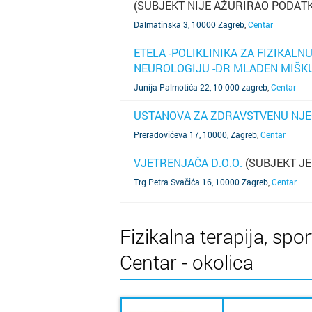
(SUBJEKT NIJE AŽURIRAO PODATK
SAZNAJ VIŠE
Dalmatinska 3, 10000 Zagreb
,
Centar
ETELA -POLIKLINIKA ZA FIZIKALNU
NEUROLOGIJU -DR MLADEN MIŠK
SAZNAJ VIŠE
Junija Palmotića 22, 10 000 zagreb
,
Centar
USTANOVA ZA ZDRAVSTVENU NJE
SAZNAJ VIŠE
Preradovićeva 17, 10000, Zagreb
,
Centar
VJETRENJAČA D.O.O.
(SUBJEKT JE
SAZNAJ VIŠE
Trg Petra Svačića 16, 10000 Zagreb
,
Centar
Fizikalna terapija, spo
Centar - okolica