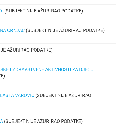
O.
(SUBJEKT NIJE AŽURIRAO PODATKE)
 ANA CRNJAC
(SUBJEKT NIJE AŽURIRAO PODATKE)
IJE AŽURIRAO PODATKE)
Cijela d
Cijeli g
SKE I ZDRAVSTVENE AKTIVNOSTI ZA DJECU
E)
Osijek
Blato
Rijeka
Boronga
VLASTA VAROVIĆ
(SUBJEKT NIJE AŽURIRAO
Split
Borovje
VA
(SUBJEKT NIJE AŽURIRAO PODATKE)
Zagreb
Botinec