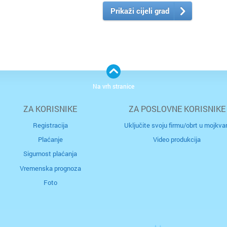
Donja S
Dubrav
Prikaži cijeli grad
Drniš
Dugave
Dubrovn
Ferenšč
Dugo Se
Folnego
Na vrh stranice
Gospić
Gajnice
ZA KORISNIKE
ZA POSLOVNE KORISNIKE
Registracija
Uključite svoju firmu/obrt u mojkvar
Imotski
Gračani
Plaćanje
Video produkcija
Ivanić 
Ivanja 
Sigurnost plaćanja
Vremenska prognoza
Jastreb
Jakušev
Foto
Karlova
Jankom
Kaštela
Jarun