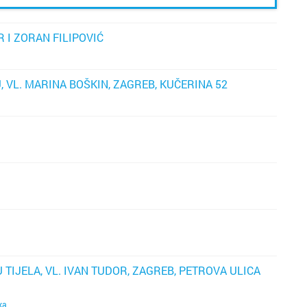
i
o
ak
 I ZORAN FILIPOVIĆ
li
n
, VL. MARINA BOŠKIN, ZAGREB, KUČERINA 52
ti
oč
v
sa
 TIJELA, VL. IVAN TUDOR, ZAGREB, PETROVA ULICA
ka