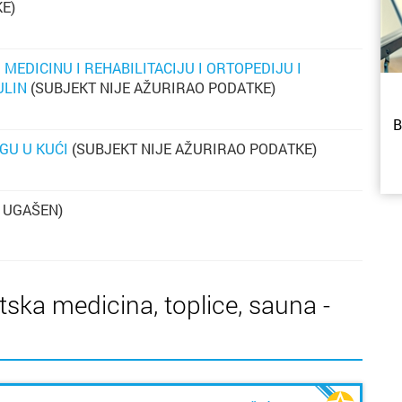
s
E)
p
n
Za
 MEDICINU I REHABILITACIJU I ORTOPEDIJU I
s
ULIN
(SUBJEKT NIJE AŽURIRAO PODATKE)
po
om
B
GU U KUĆI
(SUBJEKT NIJE AŽURIRAO PODATKE)
m
p
 UGAŠEN)
sv
C
m
K
p
tr
j
rtska medicina, toplice, sauna -
d
u
ra
St
su
i
i
dj