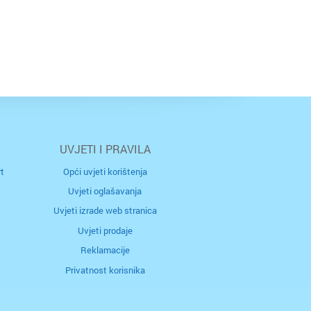
tubica
a
ik
ica
lo
vićevo
UVJETI I PRAVILA
t
Opći uvjeti korištenja
Uvjeti oglašavanja
Grad
Reka
Uvjeti izrade web stranica
Uvjeti prodaje
arsko
ec
Reklamacije
Privatnost korisnika
c
ir